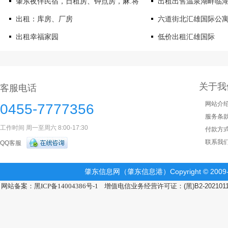
肇东夜伴民宿，日租房、钟点房，麻.将
出租出售温泉湖畔临
出租：库房、厂房
六道街北汇雄国际公
出租幸福家园
低价出租汇雄国际
关于我
客服电话
网站介
0455-7777356
服务条
工作时间 周一至周六 8:00-17:30
付款方
联系我
QQ客服
肇东信息网（肇东信息港）Copyright © 2009-2
网站备案：黑ICP备14004386号-1
增值电信业务经营许可证：(黑)B2-202101