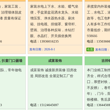
白，家装工装，
家装水电上下水、水箱、暖气坐
承揽室内外装
，治理墙体脱皮
便，手盆菜盆花洒水龙头、水箱
工，水电工，
喷漆 质量有保证
增压泵、净水器热水器、刷水
政等，包工包
箱、挂电视、排烟罩、窗帘杆、
人有多年工作
壁画、治理各种反味，水钻打
市最低价，期待
眼、水晶灯、开关插坐换闸
938666
6
电话：13936016235
电话：13503666
发布日期：2026-8-1
有图
发布日期：202
，扒窗门口砸墙
成富装饰
吉祥
团队，常年做电
成富装饰 诚接新房装修 旧房改
本门业精工制
造 局部改造 全屋定制工厂价
齐全，样式合
囗，厚壁衬铁
不反锈），卷
年），门斗，
铁楼梯。售后
3
电话：15124645697
电话：13644569