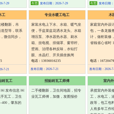
有图
有图
-7-29
发布日期：2026-7-29
发布日期：202
木工
专业水暖工电工
木
老楼翻新，吊
家装水电上下水、水箱、暖气坐
家庭室内外设
板造型等，联系
便，手盆菜盆花洒水龙头、水箱
包，一条龙服
005，微信同步，
增压泵、净水器热水器、刷水
计，做柜装修
箱、挂电视、排烟罩、窗帘杆、
省钱省心省时 167
壁画、治理各种反味，水钻打
眼、水晶灯、开关插坐换闸
5
电话：13936016235
电话：16720479
发布日期：2026-7-21
发布日期：2026-7-
-7-21
贴砖瓦工
招贴砖瓦工师傅
室内外
家 ￼ 发布信息 ￼
二手楼翻新，卫生间地面，招专
承揽室内外装
招成手瓦工，卫生
业瓦工师傅，加微，发图报价
工，水电工，
-400，肇东的
政等，包工包
人有多年工作