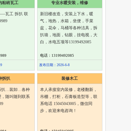
内粘砖瓦工
专业水暖安装，维修
—瓦工 拆扒 联
新旧楼改造，安装上下水，暖
989
气，地热，水箱，坐便，手菜
盆，花伞，马桶等各种洁具，拆
扒墙，地面，钻眼，挂电视，大
白，水电五项等13199492085
989
电话：13199492085
9
发布日期：2026-6-8
种拆扒
装修木工
拆扒…装卸…各种
本人承接室内装修，老楼翻新，
理，随叫随到联系
吊棚，打柜，石膏板造型等，联
89
系电话 15045043005，微信同
步，欢迎来电咨询！