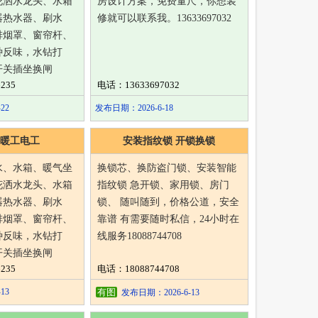
花洒水龙头、水箱
房设计方案，免费量尺，你想装
器热水器、刷水
修就可以联系我。13633697032
排烟罩、窗帘杆、
种反味，水钻打
开关插坐换闸
235
电话：13633697032
22
发布日期：2026-6-18
暖工电工
安装指纹锁 开锁换锁
水、水箱、暖气坐
换锁芯、换防盗门锁、安装智能
花洒水龙头、水箱
指纹锁 急开锁、家用锁、房门
器热水器、刷水
锁、 随叫随到，价格公道，安全
排烟罩、窗帘杆、
靠谱 有需要随时私信，24小时在
种反味，水钻打
线服务18088744708
开关插坐换闸
235
电话：18088744708
13
有图
发布日期：2026-6-13