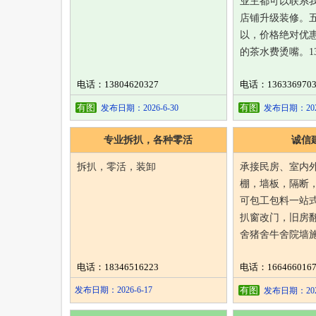
业主都可以联系
店铺升级装修。
以，价格绝对优
的茶水费烫嘴。1363
电话：13804620327
电话：1363369703
有图
有图
发布日期：2026-6-30
发布日期：2026
专业拆扒，各种零活
诚信
拆扒，零活，装卸
承接民房、室内
棚，墙板，隔断
可包工包料一站
扒窗改门，旧房
舍猪舍牛舍院墙
电话：18346516223
电话：1664660167
发布日期：2026-6-17
有图
发布日期：2026