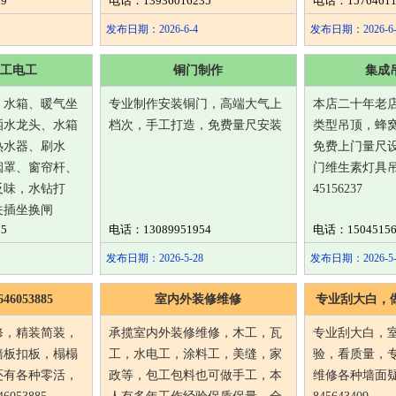
9
电话：13936016235
电话：15764611
发布日期：2026-6-4
发布日期：2026-6-
工电工
铜门制作
集成
、水箱、暖气坐
专业制作安装铜门，高端大气上
本店二十年老
洒水龙头、水箱
档次，手工打造，免费量尺安装
类型吊顶，蜂
热水器、刷水
免费上门量尺
烟罩、窗帘杆、
门维生素灯具吊
反味，水钻打
45156237
关插坐换闸
5
电话：13089951954
电话：15045156
发布日期：2026-5-28
发布日期：2026-5-
6053885
室内外装修维修
专业刮大白，
修，精装简装，
承揽室内外装修维修，木工，瓦
专业刮大白，
墙板扣板，榻榻
工，水电工，涂料工，美缝，家
验，看质量，
还有各种零活，
政等，包工包料也可做手工，本
维修各种墙面疑