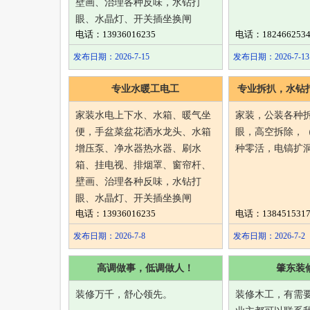
壁画、治理各种反味，水钻打
眼、水晶灯、开关插坐换闸
电话：13936016235
电话：1824662534
发布日期：2026-7-15
发布日期：2026-7-13
专业水暖工电工
专业拆扒，水钻
家装水电上下水、水箱、暖气坐
家装，公装各种
便，手盆菜盆花洒水龙头、水箱
眼，高空拆除，
增压泵、净水器热水器、刷水
种零活，电镐扩
箱、挂电视、排烟罩、窗帘杆、
壁画、治理各种反味，水钻打
眼、水晶灯、开关插坐换闸
电话：13936016235
电话：1384515317
发布日期：2026-7-8
发布日期：2026-7-2
高调做事，低调做人！
肇东装
装修万千，舒心领先。
装修木工，有需