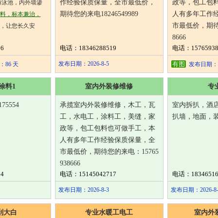
作经验保质保量，全市最低价，
政等，包工包
游泳池，内外墙渗
期待您的来电18246549989
人有多年工作
料，标本兼治，
市最低价，期待您
，让您长久安
8666
6
电话：18346288519
电话：15765938
895136
庆东楼
发布日期：2026-8-5
有图
86 天
发布日期：20
涂料1
室内外装修维修
专
75554
承揽室内外装修维修，木工，瓦
室内拆扒，酒
工，水电工，涂料工，美缝，家
扒墙，地面，
政等，包工包料也可做手工，本
人有多年工作经验保质保量，全
市最低价，期待您的来电：15765
938666
4
电话：15145042717
电话：18346516
发布日期：2026-8-3
发布日期：2026-8-
刮大白
专业水暖工电工
室内外