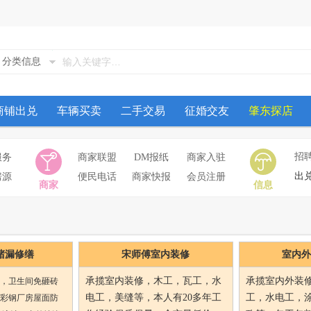
分类信息
商铺出兑
车辆买卖
二手交易
征婚交友
肇东探店
招
服务
商家联盟
DM报纸
商家入驻
出
房源
便民电话
商家快报
会员注册
商家
信息
堵漏修缮
宋师傅室内装修
室内外
承揽室内装修，木工，瓦工，水
承揽室内外装
，卫生间免砸砖
电工，美缝等，本人有20多年工
工，水电工，
彩钢厂房屋面防