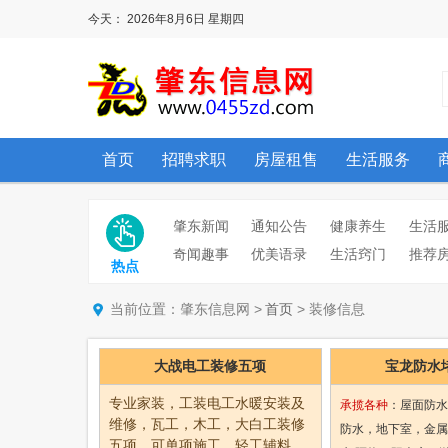
今天：
2026年8月6日
星期四
首页
招聘求职
房屋租售
生活服务
肇东新闻
通知公告
健康养生
生活
奇闻趣事
优美语录
生活窍门
推荐
热点
当前位置：肇东信息网 >
> 装修信息
首页
大战电工装修五项
宝龙防水
专业家装，工装电工水暖安装及
承揽各种
：屋面防水
维修，瓦工，木工，大白工装修
防水，地下室，金属
五项。可单项施工，轻工辅料，