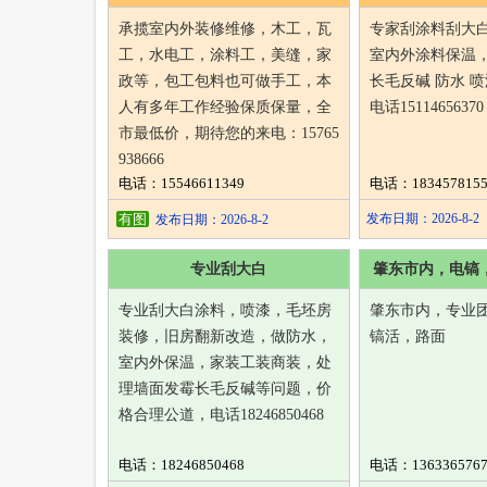
承揽室内外装修维修，木工，瓦
专家刮涂料刮大
工，水电工，涂料工，美缝，家
室内外涂料保温
政等，包工包料也可做手工，本
长毛反碱 防水 
人有多年工作经验保质保量，全
电话15114656370
市最低价，期待您的来电：15765
938666
电话：15546611349
电话：1834578155
有图
发布日期：2026-8-2
发布日期：2026-8-2
专业刮大白
肇东市内，电镐
专业刮大白涂料，喷漆，毛坯房
肇东市内，专业
装修，旧房翻新改造，做防水，
镐活，路面
室内外保温，家装工装商装，处
理墙面发霉长毛反碱等问题，价
格合理公道，电话18246850468
电话：18246850468
电话：1363365767