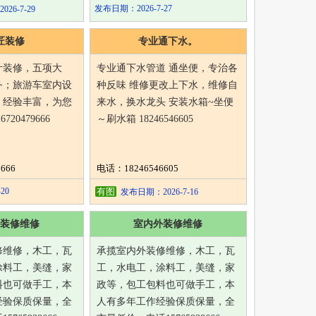
发布日期：2026-7-27
6-7-29
匠装修
专业通下水。
计装修，五项大
专业通下水管道 通坐便，专治各
务；旅游车室内设
种反味 维修更改上下水，维修自
，经验丰富，为您
来水，换水龙头 安装水箱~坐便
20479666
～刷水箱 18246546605
666
电话：18246546605
20
有图
发布日期：2026-7-16
装修维修
室内外装修维修
修维修，木工，瓦
承揽室内外装修维修，木工，瓦
涂料工，美缝，家
工，水电工，涂料工，美缝，家
料也可做手工，本
政等，包工包料也可做手工，本
经验保质保量，全
人有多年工作经验保质保量，全