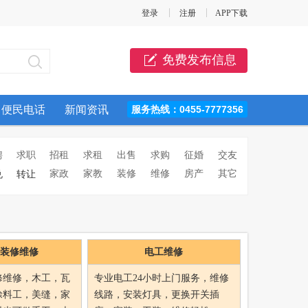
登录
注册
APP下载
免费发布信息
便民电话
新闻资讯
服务热线：0455-7777356
聘
求职
招租
求租
出售
求购
征婚
交友
家政
家教
装修
维修
房产
其它
兑
转让
装修维修
电工维修
修维修，木工，瓦
专业电工24小时上门服务，维修
涂料工，美缝，家
线路，安装灯具，更换开关插