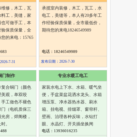
修维修，木工，瓦
承揽室内装修，木工，瓦工，水
涂料工，美缝，家
电工，美缝等，本人有20多年工
料也可做手工，本
作经验保质保量，全市最低价，
经验保质保量，全
期待您的来电18246549989
您的来电：15765
683
电话：18246549989
发布日期：2026-7-30
6-7-31
铜门制作
专业水暖工电工
作复合铜门（颜色
家装水电上下水、水箱、暖气坐
理美观，单双咬
便，手盆菜盆花洒水龙头、水箱
，手工做色不褪色
增压泵、净水器热水器、刷水
帘门（电机质保三
箱、挂电视、排烟罩、窗帘杆、
阳光房，焊阁楼，
壁画、治理各种反味，水钻打
及时。
眼、水晶灯、开关插坐换闸
488
电话：13936016235