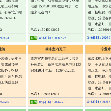
我。旧楼改造，
棚，打柜，石膏板造型等，联系
便，手盆菜盆
五项工程都可
电话 15045043005微信同步，欢
增压泵、净水
惠。有帮忙介绍
迎来电咨询！
箱、挂电视、
3697032
壁画、治理各
眼、水晶灯、
2
电话：15045043005
电话：13936016
有图
发布日期：2026-6-
-6-28
发布日期：2026-6-26
建筑
肇东室内瓦工
专业水
外装修，做柜吊
肇东室内40年老瓦工师傅，接各
家装水电上下
，集成吊顶等，
种家装活，价格实惠联系电话133
便，手盆菜盆
式服务，拆扒，
94612831 电话：13394612831
增压泵、净水
翻新厂房车库鸡
箱、挂电视、
施工快质量好
壁画、治理各
眼、水晶灯、
8
电话：13394612831
电话：13936016
有图
发布日期：2026-6-
-6-16
发布日期：2026-6-15