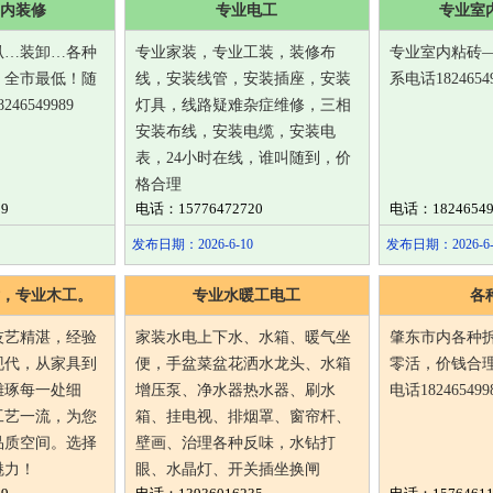
内装修
专业电工
专业室
扒…装卸…各种
专业家装，专业工装，装修布
专业室内粘砖—
，全市最低！随
线，安装线管，安装插座，安装
系电话18246549
6549989
灯具，线路疑难杂症维修，三相
安装布线，安装电缆，安装电
表，24小时在线，谁叫随到，价
格合理
9
电话：15776472720
电话：18246549
发布日期：2026-6-10
发布日期：2026-6-
，专业木工。
专业水暖工电工
各
技艺精湛，经验
家装水电上下水、水箱、暖气坐
肇东市内各种
现代，从家具到
便，手盆菜盆花洒水龙头、水箱
零活，价钱合
雕琢每一处细
增压泵、净水器热水器、刷水
电话182465499
工艺一流，为您
箱、挂电视、排烟罩、窗帘杆、
品质空间。选择
壁画、治理各种反味，水钻打
魅力！
眼、水晶灯、开关插坐换闸