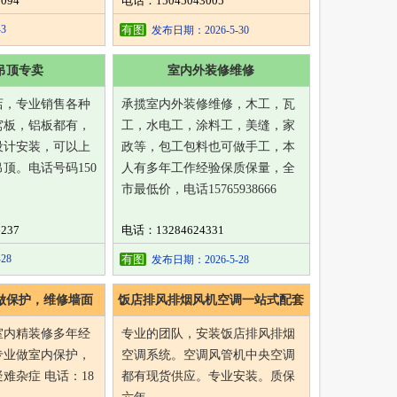
094
电话：15045043005
3
有图
发布日期：2026-5-30
吊顶专卖
室内外装修维修
店，专业销售各种
承揽室内外装修维修，木工，瓦
窝板，铝板都有，
工，水电工，涂料工，美缝，家
设计安装，可以上
政等，包工包料也可做手工，本
顶。电话号码150
人有多年工作经验保质保量，全
市最低价，电话15765938666
237
电话：13284624331
28
有图
发布日期：2026-5-28
做保护，维修墙面
饭店排风排烟风机空调一站式配套
室内精装修多年经
专业的团队，安装饭店排风排烟
专业做室内保护，
空调系统。空调风管机中央空调
难杂症 电话：18
都有现货供应。专业安装。质保