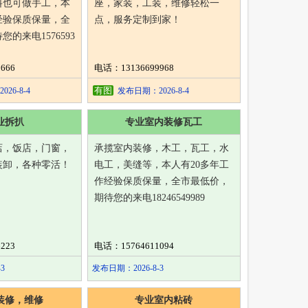
料也可做手工，本
座，家装，工装，维修轻松一
经验保质保量，全
点，服务定制到家！
的来电1576593
666
电话：13136699968
有图
26-8-4
发布日期：2026-8-4
业拆扒
专业室内装修瓦工
店，饭店，门窗，
承揽室内装修，木工，瓦工，水
装卸，各种零活！
电工，美缝等，本人有20多年工
作经验保质保量，全市最低价，
期待您的来电18246549989
223
电话：15764611094
3
发布日期：2026-8-3
装修，维修
专业室内粘砖