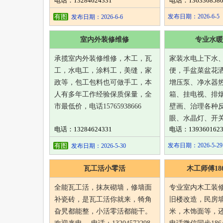
电话：13284624331
电话：1363368580
有图
发布日期：2026-6-5
发布日期：2026-6-6
室内外装修维修
专业水暖
承揽室内外装修维修，木工，瓦
家装水电上下水
工，水电工，涂料工，美缝，家
便，手盆菜盆花
政等，包工包料也可做手工，本
增压泵、净水器
人有多年工作经验保质保量，全
箱、挂电视、排
市最低价，电话15765938666
壁画、治理各种
眼、水晶灯、开
电话：13284624331
电话：1393601623
有图
发布日期：2026-5-29
发布日期：2026-5-30
瓦工活小零活
木工师傅1864
全能瓦工活，抹灰砌墙，修墙面
专业室内木工装
补瓷砖，是瓦工活你就来，犄角
旧楼改造，民房
旮旯都能整，小活零活都能干。
米，木饰面等，