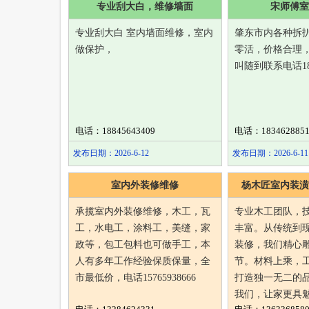
专业刮大白，维修墙面
宋师傅室
专业刮大白 室内墙面维修，室内
肇东市内各种拆
做保护，
零活，价格合理
叫随到联系电话1824
电话：18845643409
电话：1834628851
发布日期：2026-6-12
发布日期：2026-6-11
室内外装修维修
杨木匠室内装潢
承揽室内外装修维修，木工，瓦
专业木工团队，
工，水电工，涂料工，美缝，家
丰富。从传统到
政等，包工包料也可做手工，本
装修，我们精心
人有多年工作经验保质保量，全
节。材料上乘，
市最低价，电话15765938666
打造独一无二的
我们，让家更具