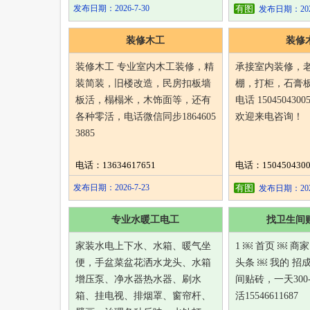
发布日期：2026-7-30
有图
发布日期：2026
装修木工
装修
装修木工 专业室内木工装修，精
承接室内装修，
装简装，旧楼改造，民房扣板墙
棚，打柜，石膏
板活，榻榻米，木饰面等，还有
电话 15045043
各种零活，电话微信同步1864605
欢迎来电咨询！
3885
电话：13634617651
电话：1504504300
发布日期：2026-7-23
有图
发布日期：2026
专业水暖工电工
找卫生间
家装水电上下水、水箱、暖气坐
1 ￼ 首页 ￼ 商
便，手盆菜盆花洒水龙头、水箱
头条 ￼ 我的 
增压泵、净水器热水器、刷水
间贴砖，一天300-
箱、挂电视、排烟罩、窗帘杆、
活15546611687