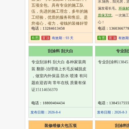
水.隔热，阳光房，
五项全包。具有专业的施工队
漏发霉长毛。
环保材
伍，先进的施工理念，多年的施
质保无忧
。一次施工
工经验，优质的服务和售后。是
心！
您省心，省力，省钱的装修好管
电话：13284613458
电话：1360366779
13603667796 13069
家！
地址:正阳十七道街
电话
13284613458
有图
置顶
有图
置顶
有效期：93 天
有效期：
刮涂料 刮大白
专业刮
专业刮涂料 刮大白 各种家装商
专业刮涂料138451
装 翻新-治理墙上长毛反碱脱皮
，做室内外保温 防水 喷漆 有问
题欢迎咨询 常年在线 质量有保
证15114656370
电话：18800404434
电话：1384517555
发布日期：2026-8-4
发布日期：2026-8-3
装修维修大包五项
刮涂料