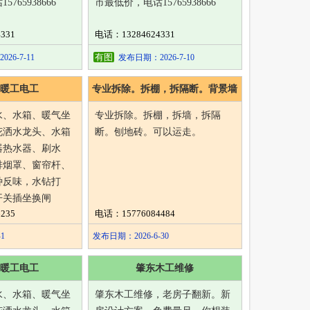
765938666
市最低价，电话15765938666
331
电话：13284624331
有图
6-7-11
发布日期：2026-7-10
暖工电工
专业拆除。拆棚，拆隔断。背景墙
水、水箱、暖气坐
专业拆除。拆棚，拆墙，拆隔
花洒水龙头、水箱
断。刨地砖。可以运走。
器热水器、刷水
排烟罩、窗帘杆、
种反味，水钻打
开关插坐换闸
235
电话：15776084484
1
发布日期：2026-6-30
暖工电工
肇东木工维修
水、水箱、暖气坐
肇东木工维修，老房子翻新。新