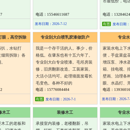
市最低价，电话15
7
电话：15546611687
电话：13284624
发布日期：2026-7-12
有图
发布日期：202
打眼，高空拆除
专业刮大白喷乳胶漆做防户
专业水
拆扒，水钻打
我是一个存干活的人。事少，价
家装水电上下
（烟筒拆除）各
格低。在肇东也有十五六年了。
便，手盆菜盆
洞。
专业刮大白专业喷漆。毛坯房装
增压泵、净水
修，旧房翻新改造。工装家装。
箱、挂电视、
大活小活均可。处理墙面发霉长
壁画、治理各
毛变色。各种不好的
眼、水晶灯、
2
电话：15776084484
电话：13936016
有图
发布日期：2026-7-
发布日期：2026-7-1
修木工
装修木工
专业水
要木工的老板和
承接室内装修，老楼翻新，吊
家装水电上下