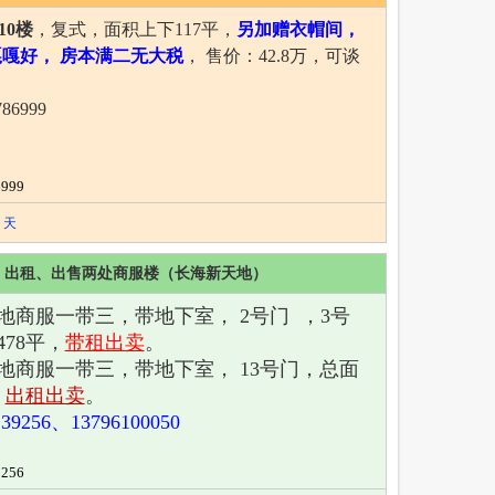
10楼
，复式，面积上下117平，
另加赠衣帽间，
嘎好， 房本满二无大税
， 售价：42.8万，可谈
86999
999
 天
出租、出售两处商服楼（长海新天地）
地商服一带三，带地下室， 2号门 ，3号
78平，
带租出卖
。
地商服一带三，带地下室， 13号门，总面
，
出租出卖
。
139256、
13796100050
256