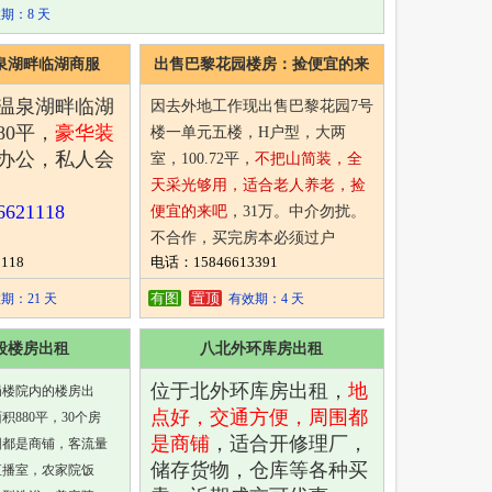
期：8 天
泉湖畔临湖商服
出售巴黎花园楼房：捡便宜的来
吧！
温泉湖畔临湖
因去外地工作现出售巴黎花园7号
80平，
豪华装
楼一单元五楼，H户型，大两
办公，私人会
室，100.72平，
不把山简装，全
天采光够用，适合老人养老，捡
621118
便宜的来吧
，
31万。中介勿扰。
不合作，买完房本必须过户
118
电话：15846613391
电话：18249121039、
1584661339
1
有图
置顶
期：21 天
有效期：4 天
段楼房出租
八北外环库房出租
位于北外环库房出租，
地
局楼院内的楼房出
点好，交通方便，周围都
积880平，30个房
是商铺
，适合开修理厂，
围都是商铺，客流量
储存货物，仓库等各种买
直播室，农家院饭