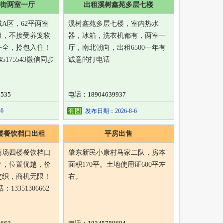
街两室一厅
出租溪树鑫苑多层七楼
A区，62平两室
溪树鑫苑多层七楼，室内热水
租，不接受养宠物
器，冰箱，洗衣机都有，两室一
齐全，拎包入住！
厅，南北朝向，出租6500一年有
5175543微信同步
诚意的打电话
535
电话：18904639937
6
有图
发布日期：2026-8-6
楼餐饮档口出租
平房出售
商场四楼餐饮档口
肇东新民小康村马家二队，房本
㎡，位置优越，价
面积170平。土地使用证600平左
交织，商机无限！
右。
13351306662