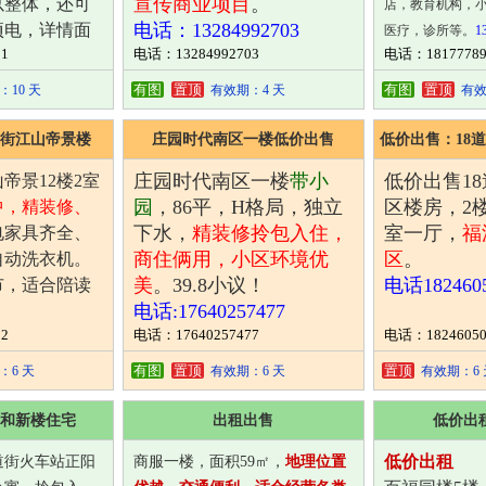
宣传商业项目
。
以整体，还可
店，教育机构，
电话：13284992703
项电，详情面
医疗，诊所等。
1
1
电话：13284992703
电话：18177789
电话
18177789777
6111
有图
置顶
有图
置顶
10 天
有效期：4 天
有效
道街江山帝景楼
庄园时代南区一楼低价出售
低价出售：18
庄园时代南区一楼
带小
低价出售1
帝景12楼2室
园
，86平，H格局，独立
区楼房，2楼
中，精装修、
下水，
精装修拎包入住，
室一厅，
福
电家具齐全、
商住俩用，小区环境优
区
。
自动洗衣机。
美
。39.8小议！
电话1824605
市，适合陪读
电话:17640257477
2
电话：17640257477
电话：18246050
22
有图
置顶
置顶
6 天
有效期：6 天
有效期：6 
和新楼住宅
出租出售
低价出
低价出租
道街火车站正阳
商服一楼，面积59㎡，
地理位置