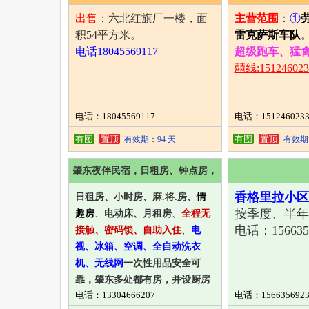
出售
：六北红旗厂一楼，面
主营范围
：
①
积54平方米。
雷克萨斯车
队
电话18045569117
超级跑车、猛
囍线:151246023
电话：18045569117
电话：1512460233
有图
置顶
有图
置顶
有效期：94 天
有效期：
肇东夜伴民宿，日租房、钟点房，
麻.将.房
香格里拉小区
日租房、小时房、麻.将.房、
情
按季度、半年
趣房
、
电动床、
月租房
、
全程无
电话：1566356
接触、密码锁、自助入住
、
电
视、冰箱、空调、全自动洗衣
机、无线网
一次性用品安全可
靠，肇东多处都有房，并设厨房
电话：13304666207
电话：1566356923
用品，可做饭
。