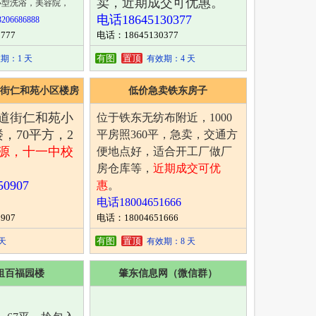
卖，近期成交可优惠。
小型洗浴，美容院，
电话18645130377
3206686888
777
电话：18645130377
有图
置顶
期：1 天
有效期：4 天
道街仁和苑小区楼房
低价急卖铁东房子
8道街仁和苑小
位于铁东无纺布附近，1000
，70平方，2
平房照360平，急卖，交通方
源，十一中校
便地点好，适合开工厂做厂
房仓库等，
近期成交可优
0907
惠
。
电话18004651666
907
电话：18004651666
有图
置顶
天
有效期：8 天
租百福园楼
肇东信息网（微信群）