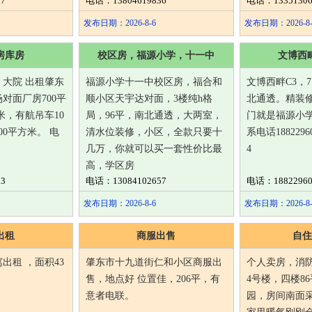
7
电话：13804619836
电话：13351306
发布日期：2026-8-6
发布日期：2026-8-
房库房
校区房，福源小学，十一中
文博西
大院 出租肇东
福源小学十一中校区房，福合和
文博西畔C3，
对面厂房700平
顺小区天宇达对面，3楼纯h格
北通透。精装
米，有航吊车10
局，96平，南北通透，大两室，
门就是福源小
00平方米。 电
清水位装修，小区，全款只要十
系电话18822960
几万，你就可以买一套性价比最
4
高，学区房
3
电话：13084102657
电话：18822960
发布日期：2026-8-6
发布日期：2026-8-
出租
商服出售
自住
出租 ，面积43
肇东市十九道街仁和小区商服出
个人卖房，消
售，地点好 位置佳，206平，有
4号楼，四楼8
意者电联。
园，房间南面