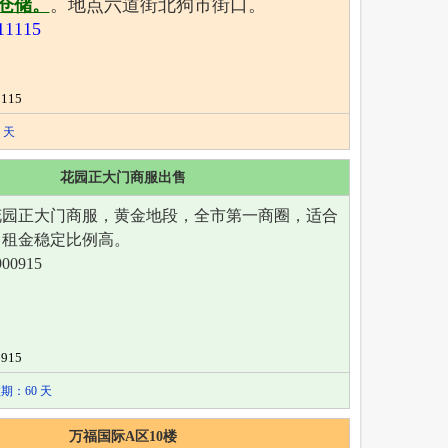
仓储。
。地点六道街北狗市街口。
1115
115
 天
花园正大门商服出售
花园正大门商服，黄金地段，全市第一商圈，适合
，租金稳定比例高。
00915
915
期：60 天
万福国际A区10楼