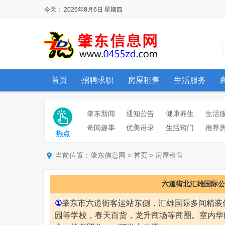
今天：
2026年8月6日
星期四
首页
招聘求职
房屋租售
生活服务
肇东新闻
通知公告
健康养生
生活
奇闻趣事
优美语录
生活窍门
推荐
热点
当前位置：肇东信息网 >
> 房屋租售
首页
六道街北汇雄国际公
①
肇东市六道街客运站东侧，汇雄国际多间精装
园等学校，春天百货，龙升商场等商圈。室内华