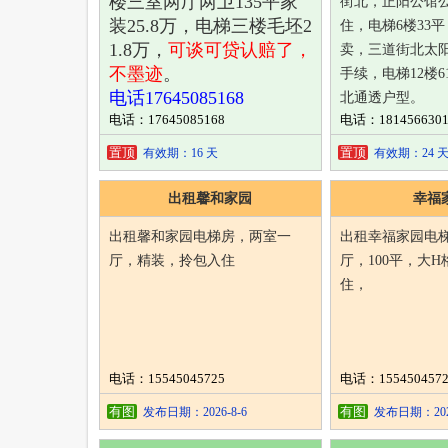
楼三室两厅两卫135平家
街北，正阳公馆
装25.8万，电梯三楼毛坯2
住，电梯6楼33
1.8万，
可谈可贷认赔了，
卖，三道街北太
不墨迹
。
手续，电梯12楼
电话17645085168
北通透户型。
电话：17645085168
电话：1814566301
电话微信18145663
置顶
置顶
有效期：16 天
有效期：24 
出租馨和家园
幸福
出租馨和家园电梯房，两室一
出租幸福家园电
厅，精装，拎包入住
厅，100平，大
住，
电话：15545045725
电话：1554504572
有图
有图
发布日期：2026-8-6
发布日期：2026