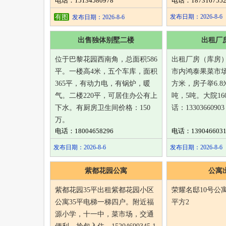
电话：15134580978
电话：1873167552
有图
发布日期：2026-8-6
发布日期：2026-8-6
出售独体别墅二楼
出租厂
位于巴黎花园西南角，总面积586
出租厂房（库房）
平。一楼高4米，五个车库，面积
市内鸿泰果菜市场
365平，有动力电，有锅炉，暖
方米，房子举6.8
气。二楼220平，可居住办公有上
吨，5吨。大院16
下水。有厨房卫生间价格：150
话：13303660903
万。
电话：18004658296
电话：1390466031
发布日期：2026-8-6
发布日期：2026-8-6
紫都花园公寓
公寓
紫都花园35平出租紫都花园小区
荣耀名邸10号公寓
公寓35平电梯一梯四户。附近福
平方2
源小学，十一中，菜市场，交通