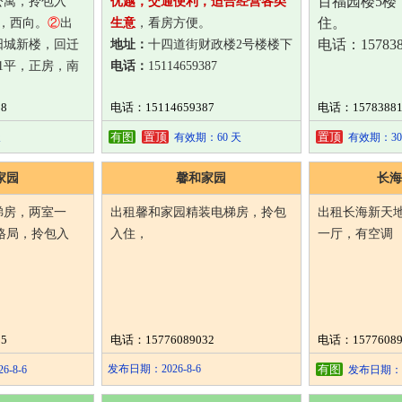
百福园楼5楼
公寓，拎包入
优越，交通便利，适合经营各类
住。
平，西向。
②
出
生意
，看房方便。
电话：157838
阳城新楼，回迁
地址：
十四道街财政楼2号楼楼下
61平，正房，南
电话：
15114659387
8
电话：15114659387
电话：15783881
018
有图
置顶
置顶
天
有效期：60 天
有效期：30
家园
馨和家园
长海
梯房，两室一
出租馨和家园精装电梯房，拎包
出租长海新天
H格局，拎包入
入住，
一厅，有空调
5
电话：15776089032
电话：15776089
发布日期：2026-8-6
有图
-8-6
发布日期：20