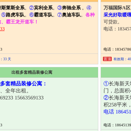
劳斯莱斯全系
。
②
宾利全系
。
③
奔驰全系
。
④
万福国际A区
。
⑤
路虎车队
。
⑥
霸道车队
。
⑦
奥迪车队
。
各种
采光好取暖嘎
禽、霸王龙开道车！
可贷款。
33
电话：183457
3
电话：18345786
置顶
33 天
有效期：40
出租多套精品装修公寓
多套精品装修公寓：
①
长海新天
、全年出租。
门，总面积4
9233 15663569133
②
长海新天
积258平米
电话 18645
3
电话：18645139