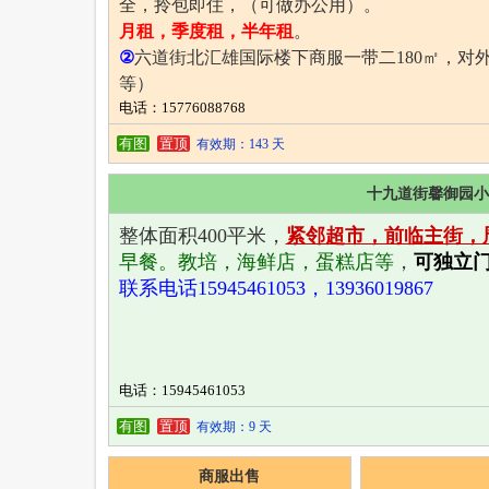
全，拎包即住，（可做办公用）。
月租，季度租，半年租
。
②
六道街北汇雄国际楼下商服一带二180㎡，对
等）
电话：15776088768
联系电话：15776088768
有图
置顶
有效期：143 天
十九道街馨御园小
整体面积400平米，
紧邻超市，前临主街，
早餐。教培，海鲜店，蛋糕店等
，
可独立
联系电话15945461053，13936019867
电话：15945461053
有图
置顶
有效期：9 天
商服出售