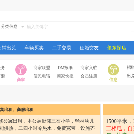
分类信息
商铺出兑
车辆买卖
二手交易
征婚交友
肇东探店
招
服务
商家联盟
DM报纸
商家入驻
出
房源
便民电话
商家快报
会员注册
商家
信息
寓出租、商服出租
1500平米
修公寓出租，本公寓毗邻三友小学，翰林幼儿
三相电，自
能供热，二四小时冷热水，免费宽带，设施齐