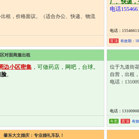
厂、
快递，
电话1554661
外出租，价格面议。（适合办公、快递、物流
电话：15546611
置顶
有效期：18
区对面商服出租
周边小区密集
，
可做药店，网吧，台球。
位于九道街
门脸
。
自营，出租
电话：131009
电话：13100900
有图
置顶
有效
肇东大文婚庆：专业婚礼车队！