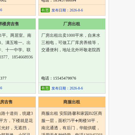
662
电话：18345788694
6
有图
发布日期：2026-8-6
畔楼房吉售
厂房出租
71平。两居室。南
厂房出租出卖1000平米，自来水
修。满五唯一。出
三相电，可做工厂库房养殖等，
学、十一中学。联
交通便利，地址北外环敬老院西
377、1854668936
377
电话：15545479976
6
有图
发布日期：2026-8-6
房吉售
商服出租
防路十道街，统建3
商服出租 安阳路馨和家园B2区商
6平方，下楼就是花
服一层，面积75平➕阁楼50平，
采光好，无遮挡，
南北通透，有后门，华能供暖，