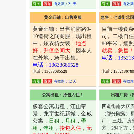
订房电话：
13304666207（微信同
有图
置顶
有图
置顶
有效期：21 天
有效期：
步）
以备不时之需
黄金旺铺：出售商服
急售！七道街北国
套
黄金旺铺：
出售消防路9-
目前一楼食杂
10道街之间商服，现出租
司。二楼自住
中，炫衣坊女装，
地点
80
平米，烟照
好，升值空间大
，因本人
就卖，急售
在外地，急于出售。
电话：
135213
电话：13633685528
电话：13633685528
电话：1352130789
有图
置顶
有图
置顶
有效期：12 天
有效期：
公寓出租：拎包入住！
出租厂房（
多套公寓出租，江山帝
四道街南大庆
景，龙宇世纪新城，金威
（
部分院落）
公寓，
日租，月租，季
厂 ，三处厂房出
租，年租
，
拎包入住，无
方，284平方，