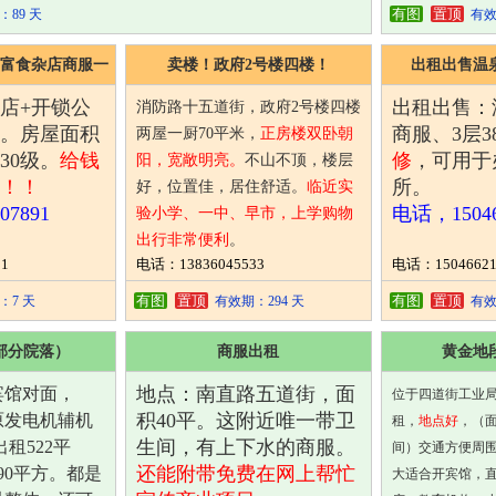
有图
置顶
89 天
有效
富食杂店商服一
卖楼！政府2号楼四楼！
出租出售温
店+开锁公
出租出售：
消防路十五道街，政府2号楼四楼
。房屋面积
商服、3层3
两屋一厨70平米，
正房楼双卧朝
30级。
给钱
修
，可用于
阳，宽敞明亮。
不山不顶，楼层
！！！
所。
好，位置佳，居住舒适。
临近实
07891
电话，15046
验小学、一中、早市，上学购物
出行非常便利
。
1
电话：13836045533
电话：15046621
电话：13836045533
有图
置顶
有图
置顶
7 天
有效期：294 天
有效
部分院落）
商服出租
黄金地
地点：南直路五道街，面
宾馆对面，
位于四道街工业
积40平。这附近唯一带卫
原发电机辅机
租，
地点好
，（面
生间，有上下水的商服。
租522平
间）交通方便周
还能附带免费在网上帮忙
90平方。
都是
大适合开宾馆，