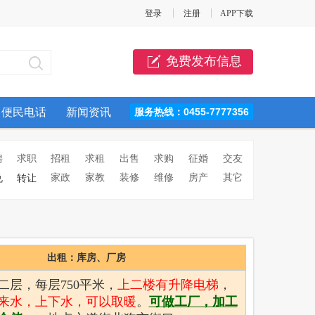
登录
注册
APP下载
免费发布信息
便民电话
新闻资讯
服务热线：0455-7777356
聘
求职
招租
求租
出售
求购
征婚
交友
家政
家教
装修
维修
房产
其它
兑
转让
出租：库房、厂房
，二层，每层750平米，
上二楼有升降电梯
，
来水，上下水，可以取暖
。
可做工厂，加工