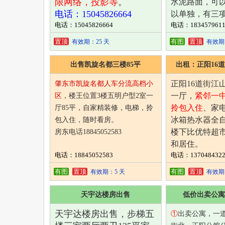
限网络，投影等
。
水泥路面，可
电话：15045826664
以单独，有三
电话：15045826664
电话：1834579611
谈！
电话：
1834579
置顶
有图
置顶
有效期：25 天
有效期：
出售凯旋名都三楼85平
出租：正阳16
正阳16道街江山
肇东市凯旋名都人车分流高档小
一厅，
紧邻一
区
，楼王位置3楼五明户型2室一
拎包入住
、家
厅85平，自家精装修，电梯，拎
冰箱热水器全
包入住，随时看房。
楼下比优特超
房东电话18845052583
和居住。
电话：18845052583
电话：1370484322
电话137048432
有图
置顶
有图
置顶
有效期：5 天
有效期：
天宇达楼房出售
低价出卖公寓
天宇达楼房出售，步梯五
①
出卖公寓，一