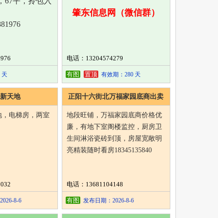
，67平，拎包入
肇东信息网（微信群）
81976
976
电话：13204574279
有图
置顶
 天
有效期：280 天
新天地
正阳十六街北万福家园底商出卖
地，电梯房，两室
地段旺铺，万福家园底商价格优
廉，有地下室阁楼监控，厨房卫
生间淋浴瓷砖到顶，房屋宽敞明
亮精装随时看房18345135840
032
电话：13681104148
有图
26-8-6
发布日期：2026-8-6