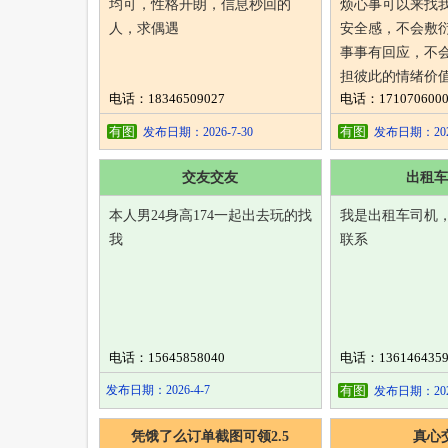
均可，性格开朗，信息秒回的
烦心事可以来找
人，求偶遇
安全感，不会敷
事事有回应，不
担彼此的情绪价
电话：18346509027
电话：1710706000
有图
有图
发布日期：2026-7-30
发布日期：2026
交友交友
出租车
本人男24身高174一起出去玩的找
我是出租车司机
我
联系
电话：15645858040
电话：1361464359
发布日期：2026-4-7
有图
发布日期：2026
凭饿了么订单截图可领2.5
真心