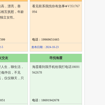
质高，漂亮，善
看见联系我找你有急事➕V351767
以相互抚慰，年龄
094
间的独立女性。
599
电话：19969651665
-5
发布日期：2024-10-23
友交友
寻找海霞
讨人生，聊生活，
海霞看到我手机给我打电话18691
灵魂伴侣，不见
942678
活，仅仅聊天，只
051
电话：18691942678