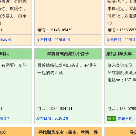
我倾诉，会给你
招募代理，专
衍你、欺骗你，
丰厚稳定，零
会冷暴力，能承
做市场，欢迎前来
值
49
1
电话：19145105459
电话：15663552
发布日期：2026-6-14
发布日期：2026-5-
-6-15
叫我
年前自驾西藏找个搭子
婚礼用车头车，
，有需要打车的
最近情绪低落相出去走走有没有
肇东奥迪车队；
一起的去西藏
🌺 ​红旗配奥迪
电话☎；167188
1
电话：19304634111
电话：18345799
发布日期：2026-2-8
有图
-3-7
发布日期：202
交友
寻找顺风车友（肇东、兰西、绥
寻