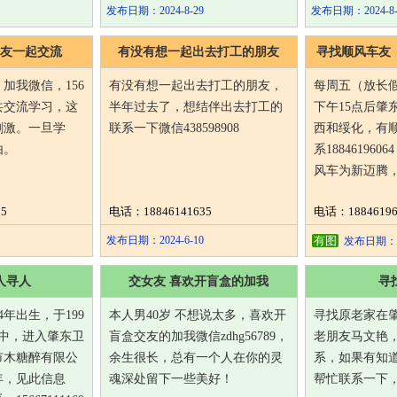
发布日期：2024-8-29
发布日期：2024-8-
友一起交流
有没有想一起出去打工的朋友
寻找顺风车友
化、
加我微信，156
有没有想一起出去打工的朋友，
每周五（放长
要想共交流学习，这
半年过去了，想结伴出去打工的
下午15点后肇
刺激。一旦学
联系一下微信438598908
西和绥化，有
由。
系18846196
风车为新迈腾
5
电话：18846141635
电话：18846196
发布日期：2024-6-10
有图
发布日期：20
人寻人
交女友 喜欢开盲盒的加我
寻
4年出生，于199
本人男40岁 不想说太多，喜欢开
寻找原老家在
中，进入肇东卫
盲盒交友的加我微信zdhg56789，
老朋友马文艳
市木糖醉有限公
余生很长，总有一个人在你的灵
系，如果有知
年，见此信息
魂深处留下一些美好！
帮忙联系一下