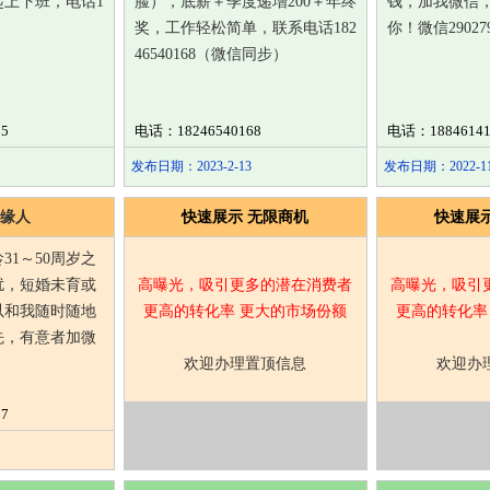
上下班，电话1
脸），底薪＋季度递增200＋年终
钱，加我微信
奖，工作轻松简单，联系电话182
你！微信290279
46540168（微信同步）
5
电话：18246540168
电话：18846141
发布日期：2023-2-13
发布日期：2022-11
缘人
快速展示 无限商机
快速展
31～50周岁之
扰，短婚未育或
高曝光，吸引更多的潜在消费者
高曝光，吸引
以和我随时随地
更高的转化率 更大的市场份额
更高的转化率
先，有意者加微
欢迎办理置顶信息
欢迎办
7