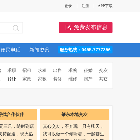
登录
注册
APP下载
免费发布信息
便民电话
新闻资讯
服务热线：0455-7777356
聘
求职
招租
求租
出售
求购
征婚
交友
家政
家教
装修
维修
房产
其它
兑
转让
寻找合作伙伴
肇东本地交友
8元三只，随时到店
真心交友，不奔现，只有聊天，
支持配送，现火热
我可以做一个倾听者，一起聊生