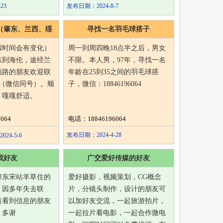
23
发布日期：2024-8-7
（肇东、兰西、绥
寻找一名羽毛球搭子
海伦）
假时间会有变化）
周一到周四晚18点半之后，男女
东到海伦，途经兰
不限。本人男，97年，寻找一名
顺路的朋友欢迎联
年龄在25到35之间的羽毛球搭
064（微信同号）。顺
子，微信：18846196064
，嘎嘎舒适。
064
电话：18846196064
发布日期：2024-4-28
24-5-6
找好友
广交爱好传媒的好友
肇东宋站羊草住的
爱好摄影，视频策划，CG概念
，因多年失去联
片，分镜头制作，设计的朋友可
道看到信息的朋友
以加好友交流，一起旅游拍片，
，多谢
一起拉片看电影，一起合作微电