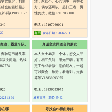
属拿货低价，利润
活，家庭不开心的琐事，诗和远
基础也能轻松起步
方，偶尔还可以一起打王者，男
详谈190801123
性勿扰，微信17107060001
349
电话：17107060001
20
有图
发布日期：2026-5-11
奥迪，霸道车队。
真诚交志同道合的朋友
 ​奔驰迈巴赫头车
本人女士48岁，个体，想交人品
,幸福没问题。 ​热线
好，相互负能，阳光开朗，有固
87774
定工作或者做生意的朋友，一起
可以聚会，旅游，看电影，走步
等等V13836093975
926
电话：13836093975
发布日期：2025-10-12
5-12-30
你在哪
寻找会Ps得曲婷婷