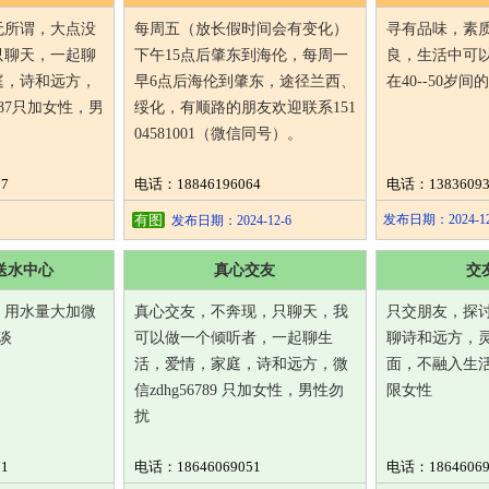
化、海伦）
无所谓，大点没
每周五（放长假时间会有变化）
寻有品味，素
只聊天，一起聊
下午15点后肇东到海伦，每周一
良，生活中可
庭，诗和远方，
早6点后海伦到肇东，途径兰西、
在40--50岁
0987只加女性，男
绥化，有顺路的朋友欢迎联系151
04581001（微信同号）。
7
电话：18846196064
电话：13836093
有图
发布日期：2024-12
发布日期：2024-12-6
送水中心
真心交友
交
，用水量大加微
真心交友，不奔现，只聊天，我
只交朋友，探
详谈
可以做一个倾听者，一起聊生
聊诗和远方，
活，爱情，家庭，诗和远方，微
面，不融入生
信zdhg56789 只加女性，男性勿
限女性
扰
1
电话：18646069051
电话：18646069