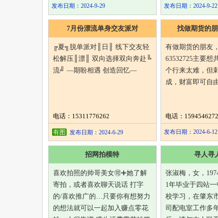
发布日期：2024-9-29
发布日期：2024-9-22
7月份漂流单身交友派对
找做期货的朋
╔夏╗脱单派对║日║ 线下交友轻
有做期货的朋友，
松解压║漂║ 双向选择双向奔赴╚
63532725主
流╝ —期盼相遇 创造回忆—
个行来太难，但
成，财富即可自
电话：15311776262
电话：1594546272
有图
发布日期：2024-6-12
发布日期：2024-6-29
招网拍模特
寻人寻
喜欢拍照的帅哥美女🉑️➕她了解
张淑梅，女，197
寄拍，或者喜欢聊天说话 打字
1年毕业于四站一
的/喜欢推广的…只要你有想努力
校学习，在肇东
的想法就可以一起加入赚点零花
司配电室工作多