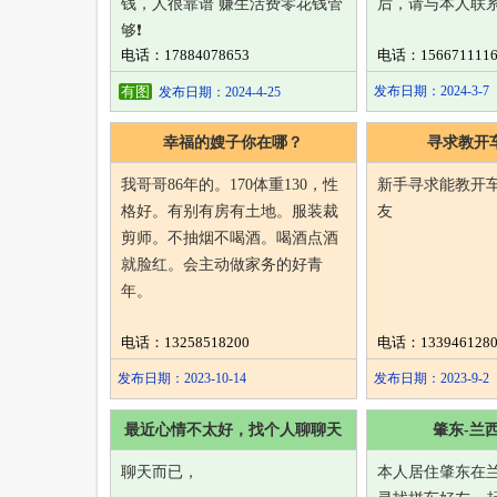
钱，人很靠谱 赚生活费零花钱管
后，请与本人联系，1
够❗️
电话：17884078653
电话：1566711116
有图
发布日期：2024-3-7
发布日期：2024-4-25
幸福的嫂子你在哪？
寻求教开
我哥哥86年的。170体重130，性
新手寻求能教开
格好。有别有房有土地。服装裁
友
剪师。不抽烟不喝酒。喝酒点酒
就脸红。会主动做家务的好青
年。
电话：13258518200
电话：1339461280
发布日期：2023-10-14
发布日期：2023-9-2
最近心情不太好，找个人聊聊天
肇东-兰
聊天而已，
本人居住肇东在