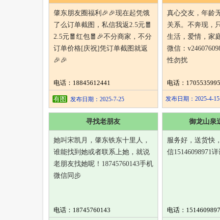
肇东朋友圈福利🎉🎉现在起凭饿
真心交友，年龄
了么订单截图，私信我返2.5元🧧
关系。不奔现，
2.5元🧧红包🧧🎉不分商家，不分
生活，爱情，家
订单价格[庆祝]凭订单截图就返
微信：v246076
🎉🎉
性勿扰
电话：18845612441
电话：1705535995
有图
发布日期：2025-4-15
发布日期：2025-7-25
寻找老朋友
御龙山泉
她叫宋凯月，肇东铁东十里人，
服务好，送货快
谁能找到她或者联系上她，就说
信15146098971
老朋友找她呢！18745760143手机
微信同步
电话：18745760143
电话：1514609897