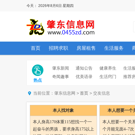
今天：
2026年8月6日
星期四
首页
招聘求职
房屋租售
生活服务
肇东新闻
通知公告
健康养生
生活
奇闻趣事
优美语录
生活窍门
推荐
热点
当前位置：肇东信息网 >
> 交友信息
首页
本人找对象
本人想要一个
本人身高170体重115想找一个一
本人想要一个关
起奋斗的男孩，要求身高175以上
个月能见面4–7