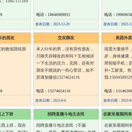
5667111169
9
电话：18646069051
电话：19969658
发布日期：2023-12-29
发布日期：2023-12
车的朋友
交友聊友
美团外卖
车的教练陪练朋
本人81年的男，没有异性朋友，
现需大量骑手，
只聊天存聊友的有吗？互相倾诉
岁，身体健康
一下生活的压力，见闻，还有对
用智能手机；阶
朋友不能说的一些心里话，如不
补+工龄奖。
弃请加微信13274624116
我:15694589
8
电话：13274624116
电话：15146266
发布日期：2023-8-6
发布日期：2023-8-
西上下班
招聘直播斗地主农民
在家呆着期间有
兰西上班，现在
招聘直播斗地主农民（不漏
在家呆着期间