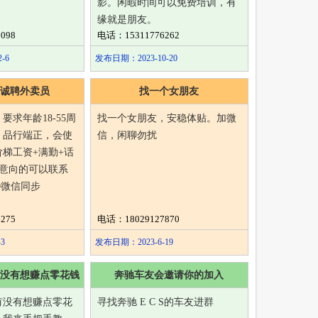
影。闲暇时间可以免费培训，有
缘就是朋友。
098
电话：15311776262
-6
发布日期：2023-10-20
诚聘外卖员
找一个女朋友
要求年龄18-55周
找一个女朋友，安稳体贴。加微
，品行端正，会使
信，闲聊勿扰
梯工资+满勤+话
有意向的可以联系
529微信同步
275
电话：18029127870
3
发布日期：2023-6-19
没有想赚点零花钱
奔驰车友会邀请你的加入
有没有想赚点零花
寻找奔驰 E C S的车友进群