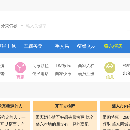
分类信息
商铺出兑
车辆买卖
二手交易
征婚交友
肇东探店
招
服务
商家联盟
DM报纸
商家入驻
出
房源
便民电话
商家快报
会员注册
商家
信息
关系稳定的人
开车去拉萨
肇东市内
系稳定的人，一
因离婚心情不好想去趟拉萨 找个
团购特惠：29
次 可以见面，有
肇东本地的朋友有一起的联系
领取 肇东同城