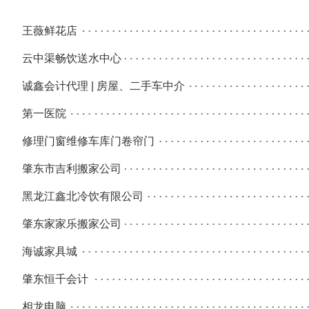
王薇鲜花店
云中渠畅饮送水中心
诚鑫会计代理 | 房屋、二手车中介
第一医院
修理门窗维修车库门卷帘门
肇东市吉利搬家公司
黑龙江鑫北冷饮有限公司
肇东家家乐搬家公司
海诚家具城
肇东恒千会计
相龙电脑