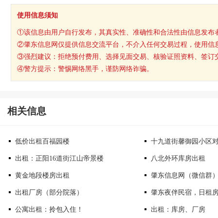
使用信息须知
①该信息由用户自行发布，其真实性、准确性和合法性由信息发布
②肇东信息网仅提供信息交流平台，不介入任何交易过程，使用信
③强烈建议：拒绝预付费用、选择见面交易、核验证照资料、签订
④警方提示：警惕网络黑手，谨防网络诈骗。
相关信息
低价出租百福园楼
十九道街馨御园小区
出租：正阳16道街江山帝景楼
八北外环库房出租
黄金地段楼房出租
肇东信息网（微信群
出租厂房（部分院落）
肇东夜伴民宿，日租房
公寓出租：拎包入住！
出租：库房、厂房