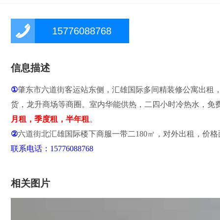
15776088768
信息描述
①
肇东市六道街客运站东侧，汇雄国际多间精装修公寓出租
货，龙升商场等商圈。室内华能供热，二四小时冷热水，免
月租，季度租，半年租
。
②
六道街北汇雄国际楼下商服一带二180㎡，对外出租，价
联系电话：15776088768
相关图片