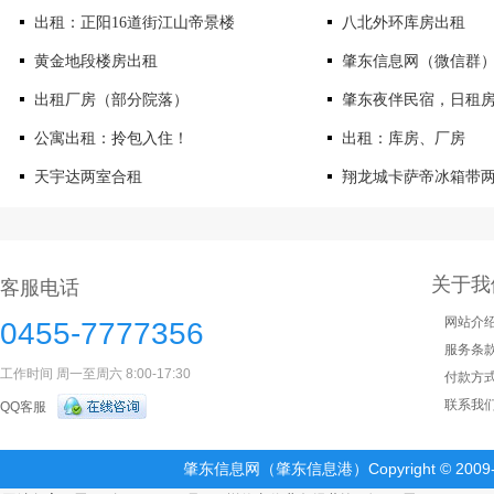
出租：正阳16道街江山帝景楼
八北外环库房出租
黄金地段楼房出租
肇东信息网（微信群
出租厂房（部分院落）
肇东夜伴民宿，日租房
公寓出租：拎包入住！
出租：库房、厂房
天宇达两室合租
翔龙城卡萨帝冰箱带
关于我
客服电话
网站介
0455-7777356
服务条
工作时间 周一至周六 8:00-17:30
付款方
联系我
QQ客服
肇东信息网（肇东信息港）Copyright © 2009-2