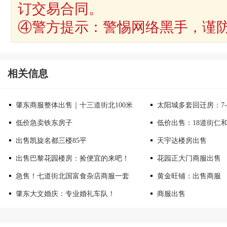
订交易合同。
④警方提示：警惕网络黑手，谨
相关信息
肇东商服整体出售｜十三道街北100米
太阳城多套回迁房：7-
低价急卖铁东房子
低价出售：18道街仁
出售凯旋名都三楼85平
天宇达楼房出售
出售巴黎花园楼房：捡便宜的来吧！
花园正大门商服出售
急售！七道街北国富食杂店商服一套
黄金旺铺：出售商服
肇东大文婚庆：专业婚礼车队！
商服出售