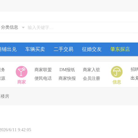
分类信息
商铺出兑
车辆买卖
二手交易
征婚交友
肇东探店
招
服务
商家联盟
DM报纸
商家入驻
出
房源
便民电话
商家快报
会员注册
商家
信息
区楼房
/11 9:42:05