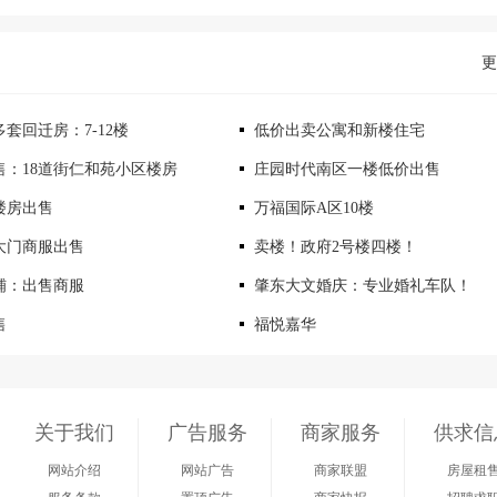
更
套回迁房：7-12楼
低价出卖公寓和新楼住宅
售：18道街仁和苑小区楼房
庄园时代南区一楼低价出售
楼房出售
万福国际A区10楼
大门商服出售
卖楼！政府2号楼四楼！
铺：出售商服
肇东大文婚庆：专业婚礼车队！
售
福悦嘉华
关于我们
广告服务
商家服务
供求信
网站介绍
网站广告
商家联盟
房屋租