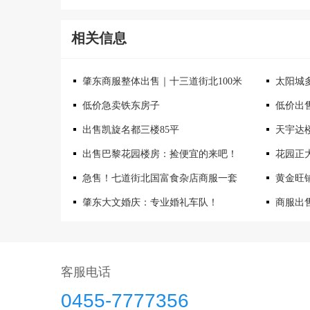
相关信息
肇东商服整体出售｜十三道街北100米
太阳城多
低价急卖铁东房子
低价出
出售凯旋名都三楼85平
天宇达
出售巴黎花园楼房：捡便宜的来吧！
花园正
急售！七道街北国富食杂店商服一套
黄金旺
肇东大文婚庆：专业婚礼车队！
商服出
客服电话
0455-7777356