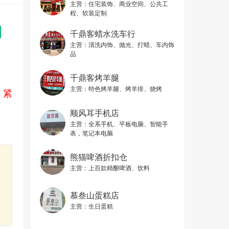
主营：
住宅装饰、商业空间、公共工
程、软装定制
千鼎客蜡水洗车行
主营：
清洗内饰、抛光、打蜡、车内饰
品
千鼎客烤羊腿
主营：
特色烤羊腿、烤羊排、烧烤
，紧
顺风耳手机店
主营：
全系手机、平板电脑、智能手
表，笔记本电脑
熊猫啤酒折扣仓
主营：
上百款精酿啤酒、饮料
慕叁山蛋糕店
主营：
生日蛋糕