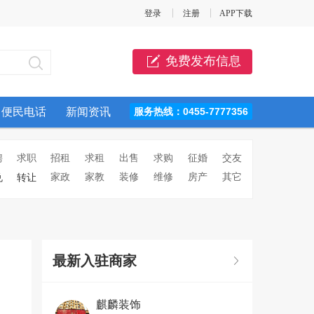
登录
注册
APP下载
免费发布信息
便民电话
新闻资讯
服务热线：0455-7777356
聘
求职
招租
求租
出售
求购
征婚
交友
家政
家教
装修
维修
房产
其它
兑
转让
最新入驻商家
麒麟装饰