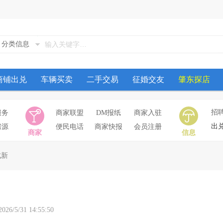
分类信息
商铺出兑
车辆买卖
二手交易
征婚交友
肇东探店
招
服务
商家联盟
DM报纸
商家入驻
出
房源
便民电话
商家快报
会员注册
商家
信息
成新
31 14:55:50