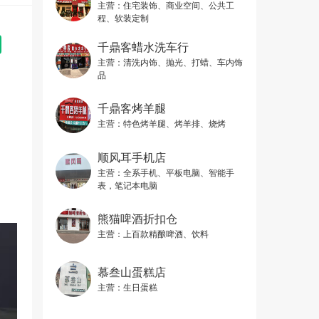
主营：
住宅装饰、商业空间、公共工
程、软装定制
千鼎客蜡水洗车行
主营：
清洗内饰、抛光、打蜡、车内饰
品
千鼎客烤羊腿
主营：
特色烤羊腿、烤羊排、烧烤
顺风耳手机店
主营：
全系手机、平板电脑、智能手
表，笔记本电脑
熊猫啤酒折扣仓
主营：
上百款精酿啤酒、饮料
慕叁山蛋糕店
主营：
生日蛋糕