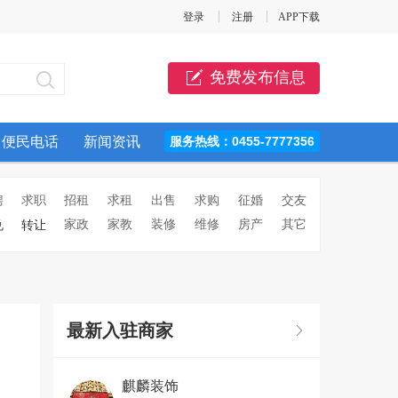
登录
注册
APP下载
免费发布信息
便民电话
新闻资讯
服务热线：0455-7777356
聘
求职
招租
求租
出售
求购
征婚
交友
家政
家教
装修
维修
房产
其它
兑
转让
最新入驻商家
麒麟装饰