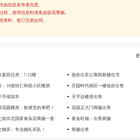
性由信息发布者负责。
过程，使用信息时请务必提高警惕。
照资料、签订交易合同。
更
套回迁房：7-12楼
低价出卖公寓和新楼住宅
售：18道街仁和苑小区楼房
庄园时代南区一楼低价出售
车手续加车
天宇达楼房出售
黎花园楼房：捡便宜的来吧！
花园正大门商服出售
七道街北国富食杂店商服一套
黄金旺铺：出售商服
文婚庆：专业婚礼车队！
商服出售