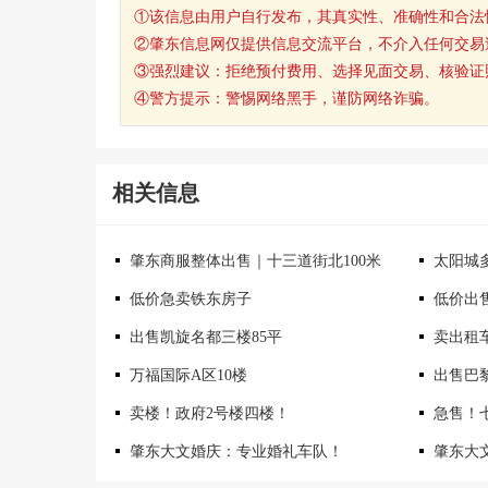
①该信息由用户自行发布，其真实性、准确性和合法
②肇东信息网仅提供信息交流平台，不介入任何交易
③强烈建议：拒绝预付费用、选择见面交易、核验证
④警方提示：警惕网络黑手，谨防网络诈骗。
相关信息
肇东商服整体出售｜十三道街北100米
太阳城多
低价急卖铁东房子
低价出
出售凯旋名都三楼85平
卖出租
万福国际A区10楼
出售巴
卖楼！政府2号楼四楼！
急售！
肇东大文婚庆：专业婚礼车队！
肇东大