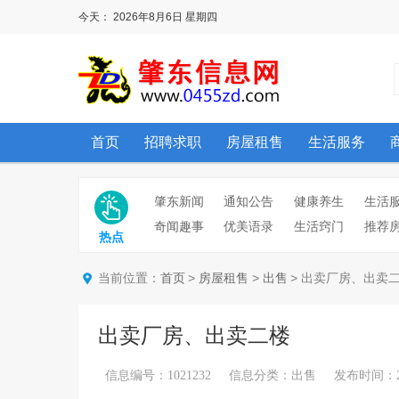
今天：
2026年8月6日
星期四
首页
招聘求职
房屋租售
生活服务
肇东新闻
通知公告
健康养生
生活
奇闻趣事
优美语录
生活窍门
推荐
热点
当前位置：
>
>
> 出卖厂房、出卖
首页
房屋租售
出售
出卖厂房、出卖二楼
信息编号：1021232 信息分类：出售 发布时间：2024/6