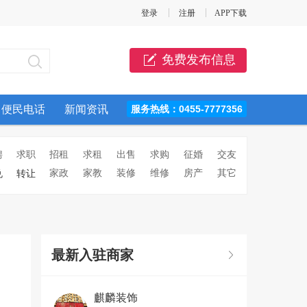
登录
注册
APP下载
免费发布信息
便民电话
新闻资讯
服务热线：0455-7777356
聘
求职
招租
求租
出售
求购
征婚
交友
家政
家教
装修
维修
房产
其它
兑
转让
最新入驻商家
麒麟装饰