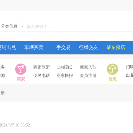
分类信息
商铺出兑
车辆买卖
二手交易
征婚交友
肇东探店
招
服务
商家联盟
DM报纸
商家入驻
出
房源
便民电话
商家快报
会员注册
商家
信息
二楼
/7 10:55:52