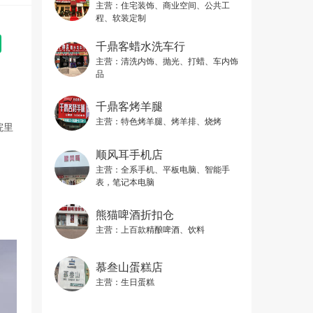
主营：
住宅装饰、商业空间、公共工
程、软装定制
千鼎客蜡水洗车行
主营：
清洗内饰、抛光、打蜡、车内饰
品
千鼎客烤羊腿
主营：
特色烤羊腿、烤羊排、烧烤
院里
顺风耳手机店
主营：
全系手机、平板电脑、智能手
表，笔记本电脑
熊猫啤酒折扣仓
主营：
上百款精酿啤酒、饮料
慕叁山蛋糕店
主营：
生日蛋糕