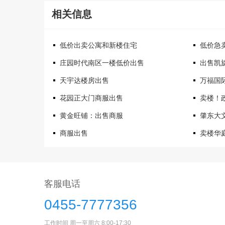
相关信息
低价出卖公寓和新楼住宅
低价急
庄园时代南区一楼低价出售
出售凯
天宇达楼房出售
万福国际
花园正大门商服出售
卖楼！
黄金旺铺：出售商服
肇东大
商服出售
卖楼华
客服电话
0455-7777356
工作时间 周一至周六 8:00-17:30