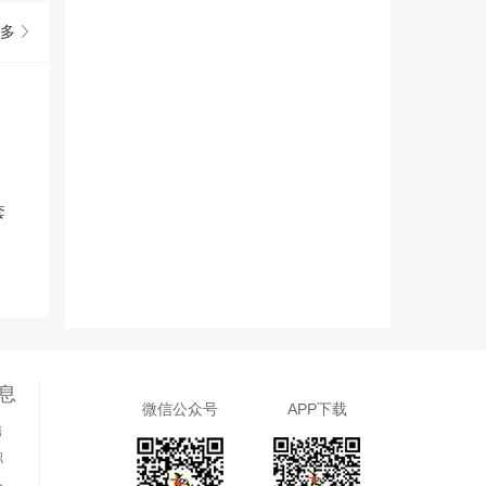
多
！
套
息
微信公众号
APP下载
售
职
务