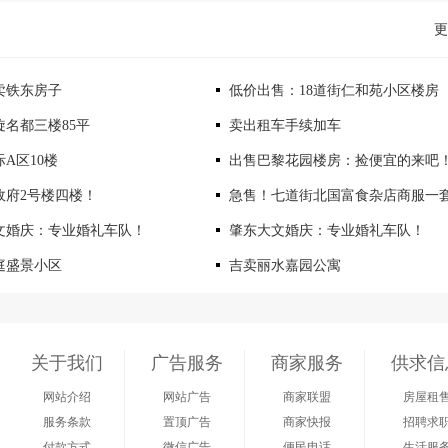
更
卖铁东房子
低价出售：18道街仁和苑小区楼房
旋名都三楼85平
卖出租车手续加车
A区10楼
出售巴黎花园楼房：捡便宜的来吧
政府2号楼四楼！
急售！七道街北国富食杂店商服一
文婚庆：专业婚礼车队！
肇东大文婚庆：专业婚礼车队！
庭盛景小区
吉卖丽水嘉园公寓
关于我们
广告服务
商家服务
供求信
网站介绍
网站广告
商家联盟
房屋租
服务条款
置顶广告
商家快报
招聘求
付款方式
微信广告
便民电话
生活服