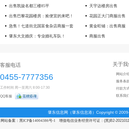
出售凯旋名都三楼85平
天宇达楼房出售
出售巴黎花园楼房：捡便宜的来吧！
花园正大门商服出售
急售！七道街北国富食杂店商服一套
黄金旺铺：出售商服
肇东大文婚庆：专业婚礼车队！
商服出售
关于我
客服电话
网站介
0455-7777356
服务条
工作时间 周一至周六 8:00-17:30
付款方
联系我
QQ客服
肇东信息网（肇东信息港）Copyright © 2009-2
网站备案：黑ICP备14004386号-1
增值电信业务经营许可证：(黑)B2-202101