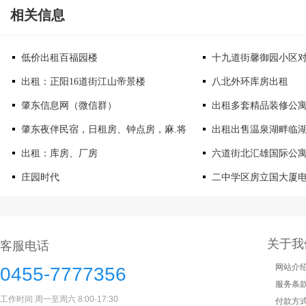
相关信息
低价出租百福园楼
十九道街馨御园小区
出租：正阳16道街江山帝景楼
八北外环库房出租
肇东信息网（微信群）
出租多套精品装修公
肇东夜伴民宿，日租房、钟点房，麻.将
出租出售温泉湖畔临
出租：库房、厂房
六道街北汇雄国际公
庄园时代
二中学区房立国大厦
关于我
客服电话
网站介
0455-7777356
服务条
工作时间 周一至周六 8:00-17:30
付款方