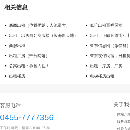
相关信息
底商出租（位置优越，人流量大）
低价出租百福园楼
出租、出售两处商服楼（长海新天地）
出租：正阳16道街江
商服出租
肇东信息网（微信群
出租厂房（部分院落）
肇东夜伴民宿，日租房
公寓出租：拎包入住！
出租：库房、厂房
出租楼房
电梯楼房出租
关于我
客服电话
网站介
0455-7777356
服务条
工作时间 周一至周六 8:00-17:30
付款方