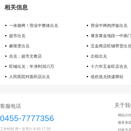
相关信息
一休烧烤！营业中整体出兑
营业中烤肉拌饭出兑
超市出兑
肇东黄金地段一中南
麻辣烫出兑
五金商店旺铺带货出
吉兑：超市文教店
出租出兑
旺铺出兑：年净利润25万
十六年五金旺店吉兑
人民医院对面药店出兑
低价急兑快递驿站
关于我
客服电话
网站介
0455-7777356
服务条
工作时间 周一至周六 8:00-17:30
付款方