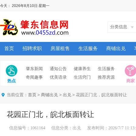
今天：
2026年8月10日
星期一
分类信息
首页
招聘求职
房屋租售
生活服务
商铺出兑
肇东新闻
通知公告
健康养生
生活服务
奇闻趣事
优美语录
生活窍门
推荐房源
热点
商家
当前位置：
>
>
> 花园正门北，皖北板面转让
首页
商铺出兑
出兑
花园正门北，皖北板面转让
信息编号：1061164 信息分类：出兑 发布时间：2026/7/7 11:13: