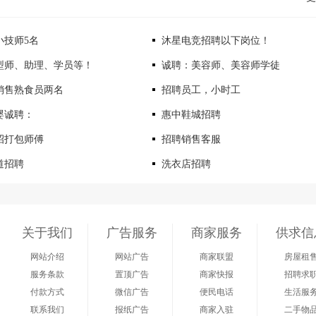
小技师5名
沐星电竞招聘以下岗位！
型师、助理、学员等！
诚聘：美容师、美容师学徒
销售熟食员两名
招聘员工，小时工
婴诚聘：
惠中鞋城招聘
招打包师傅
招聘销售客服
道招聘
洗衣店招聘
关于我们
广告服务
商家服务
供求信
网站介绍
网站广告
商家联盟
房屋租
服务条款
置顶广告
商家快报
招聘求
付款方式
微信广告
便民电话
生活服
联系我们
报纸广告
商家入驻
二手物