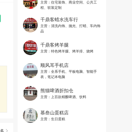
主营：
住宅装饰、商业空间、公共工
程、软装定制
千鼎客蜡水洗车行
主营：
清洗内饰、抛光、打蜡、车内饰
品
千鼎客烤羊腿
主营：
特色烤羊腿、烤羊排、烧烤
顺风耳手机店
主营：
全系手机、平板电脑、智能手
表，笔记本电脑
熊猫啤酒折扣仓
主营：
上百款精酿啤酒、饮料
慕叁山蛋糕店
主营：
生日蛋糕
多