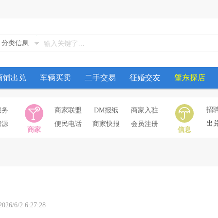
分类信息
商铺出兑
车辆买卖
二手交易
征婚交友
肇东探店
招
服务
商家联盟
DM报纸
商家入驻
出
房源
便民电话
商家快报
会员注册
商家
信息
/2 6:27:28