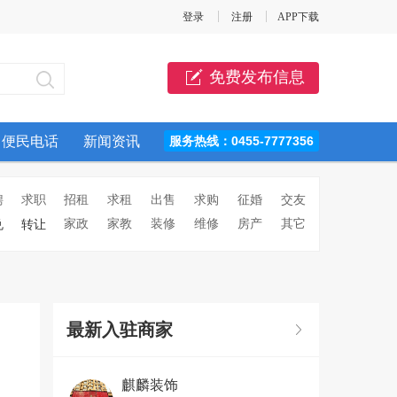
登录
注册
APP下载
免费发布信息
便民电话
新闻资讯
服务热线：0455-7777356
聘
求职
招租
求租
出售
求购
征婚
交友
家政
家教
装修
维修
房产
其它
兑
转让
最新入驻商家
麒麟装饰