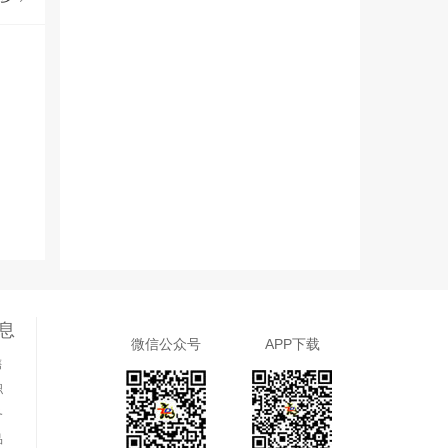
息
微信公众号
APP下载
售
职
务
品