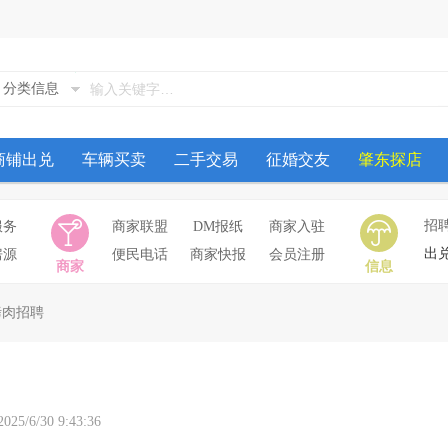
分类信息
商铺出兑
车辆买卖
二手交易
征婚交友
肇东探店
招
服务
商家联盟
DM报纸
商家入驻
出
房源
便民电话
商家快报
会员注册
商家
信息
烤肉招聘
/30 9:43:36