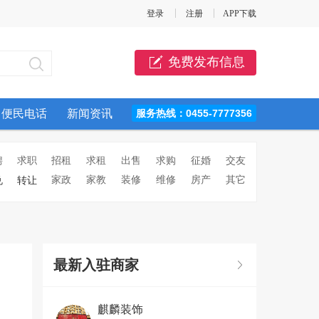
登录
注册
APP下载
免费发布信息
便民电话
新闻资讯
服务热线：0455-7777356
聘
求职
招租
求租
出售
求购
征婚
交友
家政
家教
装修
维修
房产
其它
兑
转让
最新入驻商家
麒麟装饰