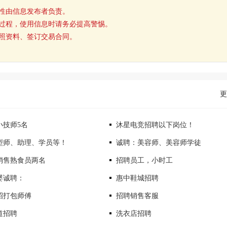
性由信息发布者负责。
过程，使用信息时请务必提高警惕。
照资料、签订交易合同。
更
小技师5名
沐星电竞招聘以下岗位！
型师、助理、学员等！
诚聘：美容师、美容师学徒
销售熟食员两名
招聘员工，小时工
婴诚聘：
惠中鞋城招聘
招打包师傅
招聘销售客服
道招聘
洗衣店招聘