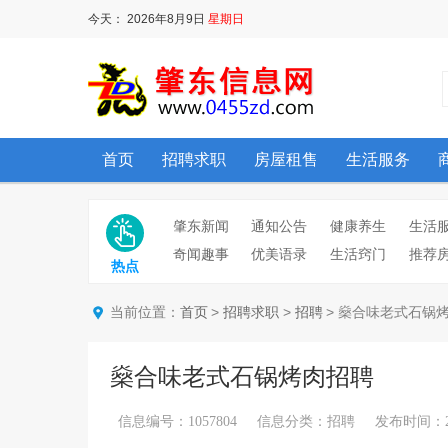
今天：
2026年8月9日
星期日
首页
招聘求职
房屋租售
生活服务
肇东新闻
通知公告
健康养生
生活
奇闻趣事
优美语录
生活窍门
推荐
热点
当前位置：
>
>
> 燊合味老式石锅
首页
招聘求职
招聘
燊合味老式石锅烤肉招聘
信息编号：1057804 信息分类：招聘 发布时间：2025/6