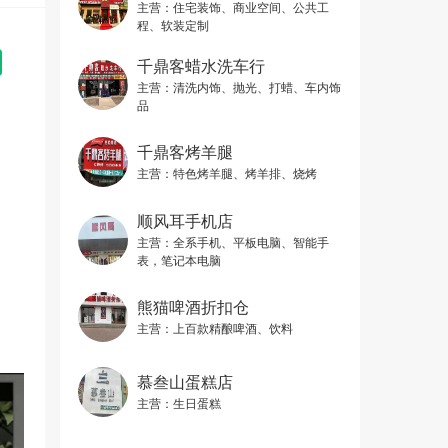
主营：
住宅装饰、商业空间、公共工
程、软装定制
千鼎客蜡水洗车行
主营：
清洗内饰、抛光、打蜡、车内饰
品
千鼎客烤羊腿
主营：
特色烤羊腿、烤羊排、烧烤
顺风耳手机店
主营：
全系手机、平板电脑、智能手
表，笔记本电脑
熊猫啤酒折扣仓
主营：
上百款精酿啤酒、饮料
慕叁山蛋糕店
主营：
生日蛋糕