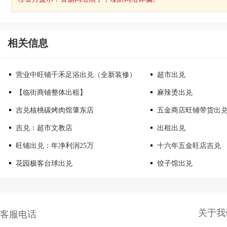
相关信息
营业中旺铺千禾足浴出兑（全新装修）
超市出兑
【临街商铺整体出租】
麻辣烫出兑
吉兑核桃碳烤肉馆肇东店
五金商店旺铺带货出
吉兑：超市文教店
出租出兑
旺铺出兑：年净利润25万
十六年五金旺店吉兑
花园极客台球出兑
饺子馆出兑
关于我
客服电话