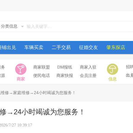
分类信息
商铺出兑
车辆买卖
二手交易
征婚交友
肇东探店
招
服务
商家联盟
DM报纸
商家入驻
出
房源
便民电话
商家快报
会员注册
商家
信息
电维修→家庭维修→24小时竭诚为您服务！
修→24小时竭诚为您服务！
27 10:39:17