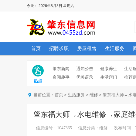
今天：
2026年8月8日
星期六
首页
招聘求职
房屋租售
生活服务
肇东新闻
通知公告
健康养生
生活
奇闻趣事
优美语录
生活窍门
推荐
热点
当前位置：
>
>
> 肇东福大师→水
首页
生活服务
维修
肇东福大师→水电维修→家庭维
信息编号：1047365 信息分类：维修 发布时间：2026/7/