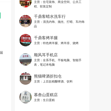
主营：
住宅装饰、商业空间、公共工
程、软装定制
千鼎客蜡水洗车行
主营：
清洗内饰、抛光、打蜡、车内饰
品
千鼎客烤羊腿
主营：
特色烤羊腿、烤羊排、烧烤
漏
顺风耳手机店
主营：
全系手机、平板电脑、智能手
表，笔记本电脑
熊猫啤酒折扣仓
主营：
上百款精酿啤酒、饮料
慕叁山蛋糕店
主营：
生日蛋糕