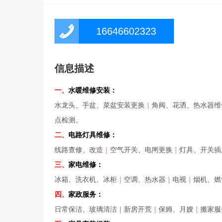
16646602323
信息描述
一、
水暖维修安装：
水龙头、手盆、菜盆安装更换
｜
角阀、花洒、热水器维
点检测。
二、
电路灯具维修：
线路查修、改造
｜
空气开关、电闸更换
｜
灯具、开关插
三、
家电维修：
冰箱、洗衣机、冰柜
｜
空调、热水器
｜
电视
｜
烟机、燃
四、
家政服务：
日常保洁、玻璃清洁｜新房开荒
｜
保姆、月嫂
｜
搬家服