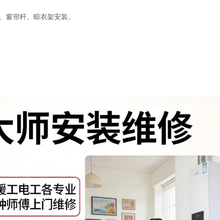
、窗帘杆、晾衣架安装。