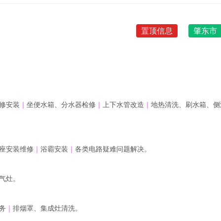
置顶信息
肇东市
修安装
｜
坐便水箱、分水器检修
｜
上下水管改造
｜
地热清洗、刷水箱、侧
座安装维修
｜
浴霸安装
｜
各类电路疑难问题解决。
气灶。
务
｜
排烟罩、集成灶清洗。