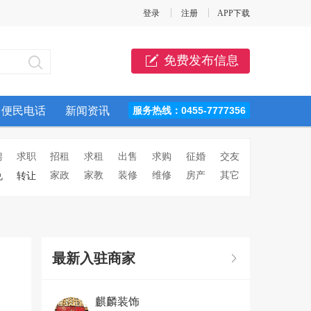
登录
注册
APP下载
免费发布信息
便民电话
新闻资讯
服务热线：0455-7777356
聘
求职
招租
求租
出售
求购
征婚
交友
家政
家教
装修
维修
房产
其它
兑
转让
最新入驻商家
麒麟装饰