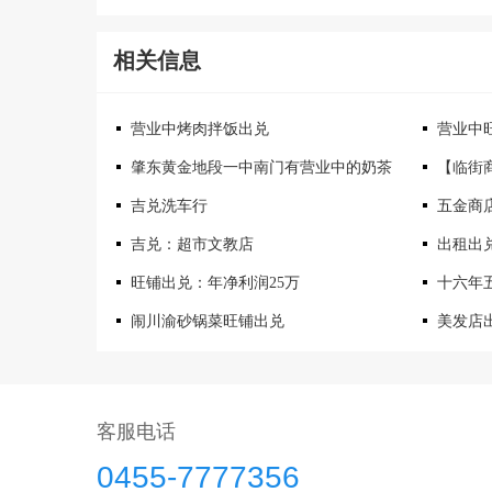
相关信息
营业中烤肉拌饭出兑
营业中
肇东黄金地段一中南门有营业中的奶茶
【临街
吉兑洗车行
五金商
吉兑：超市文教店
出租出
旺铺出兑：年净利润25万
十六年
闹川渝砂锅菜旺铺出兑
美发店
客服电话
0455-7777356