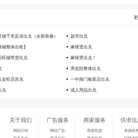
更
旺铺千禾足浴出兑（全新装修）
超市出兑
商铺整体出租】
麻辣烫出兑
店旺铺带货出兑
麻辣烫出兑！
兑
养老院整体出兑
五金旺店吉兑
一中南门板面店出兑
出兑
成人用品出兑
关于我们
广告服务
商家服务
供求信
网站介绍
网站广告
商家联盟
房屋租