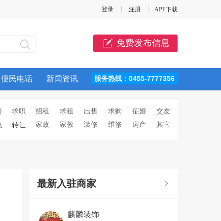
登录
注册
APP下载
免费发布信息
便民电话
新闻资讯
服务热线：0455-7777356
聘
求职
招租
求租
出售
求购
征婚
交友
家政
家教
装修
维修
房产
其它
兑
转让
最新入驻商家
麒麟装饰