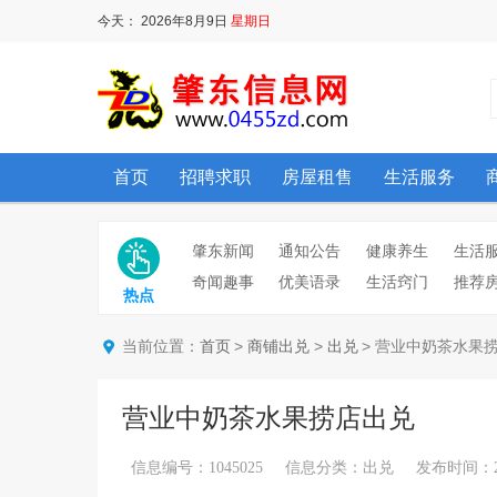
今天：
2026年8月9日
星期日
首页
招聘求职
房屋租售
生活服务
肇东新闻
通知公告
健康养生
生活
奇闻趣事
优美语录
生活窍门
推荐
热点
当前位置：
>
>
> 营业中奶茶水果
首页
商铺出兑
出兑
营业中奶茶水果捞店出兑
信息编号：1045025 信息分类：出兑 发布时间：2025/1/