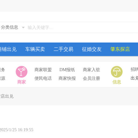
分类信息
商铺出兑
车辆买卖
二手交易
征婚交友
肇东探店
招
服务
商家联盟
DM报纸
商家入驻
出
房源
便民电话
商家快报
会员注册
商家
信息
捞店出兑
25 16:19:55