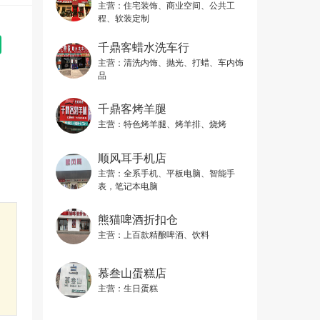
主营：
住宅装饰、商业空间、公共工
程、软装定制
千鼎客蜡水洗车行
主营：
清洗内饰、抛光、打蜡、车内饰
品
千鼎客烤羊腿
主营：
特色烤羊腿、烤羊排、烧烤
顺风耳手机店
主营：
全系手机、平板电脑、智能手
表，笔记本电脑
熊猫啤酒折扣仓
主营：
上百款精酿啤酒、饮料
慕叁山蛋糕店
主营：
生日蛋糕