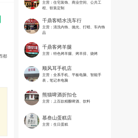
主营：
住宅装饰、商业空间、公共工
程、软装定制
千鼎客蜡水洗车行
主营：
清洗内饰、抛光、打蜡、车内饰
品
千鼎客烤羊腿
主营：
特色烤羊腿、烤羊排、烧烤
西都
顺风耳手机店
主营：
全系手机、平板电脑、智能手
表，笔记本电脑
熊猫啤酒折扣仓
主营：
上百款精酿啤酒、饮料
慕叁山蛋糕店
主营：
生日蛋糕