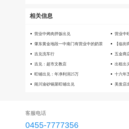
相关信息
营业中烤肉拌饭出兑
营业中
肇东黄金地段一中南门有营业中的奶茶
【临街
吉兑洗车行
五金商
吉兑：超市文教店
出租出
旺铺出兑：年净利润25万
十六年
闹川渝砂锅菜旺铺出兑
美发店
客服电话
0455-7777356