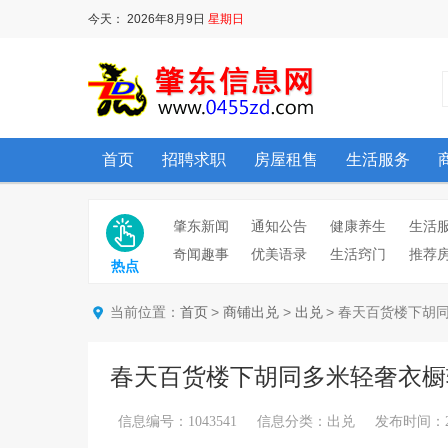
今天：
2026年8月9日
星期日
首页
招聘求职
房屋租售
生活服务
肇东新闻
通知公告
健康养生
生活
奇闻趣事
优美语录
生活窍门
推荐
热点
当前位置：
>
>
> 春天百货楼下胡
首页
商铺出兑
出兑
春天百货楼下胡同多米轻奢衣橱
信息编号：1043541 信息分类：出兑 发布时间：2026/3/