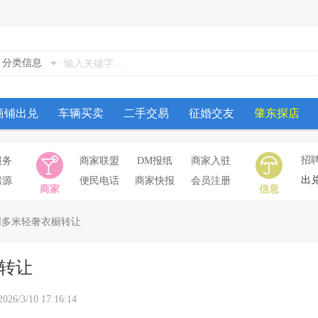
分类信息
商铺出兑
车辆买卖
二手交易
征婚交友
肇东探店
招
服务
商家联盟
DM报纸
商家入驻
出
房源
便民电话
商家快报
会员注册
商家
信息
同多米轻奢衣橱转让
转让
10 17:16:14