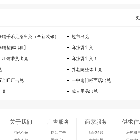
更
旺铺千禾足浴出兑（全新装修）
超市出兑
商铺整体出租】
麻辣烫出兑
店旺铺带货出兑
麻辣烫出兑！
兑
养老院整体出兑
五金旺店吉兑
一中南门板面店出兑
出兑
成人用品出兑
关于我们
广告服务
商家服务
供求信
网站介绍
网站广告
商家联盟
房屋租