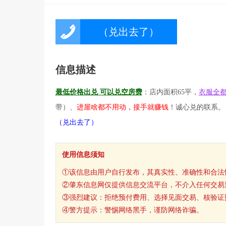
（兑出去了）
信息描述
最低价格出兑 可以兑空房费
：
店内面积65平，
衣服全
带）、
进屋啥都不用动，接手就赚钱
！诚心兑的联系。
（兑出去了）
使用信息须知
①该信息由用户自行发布，其真实性、准确性和合法
②肇东信息网仅提供信息交流平台，不介入任何交易
③强烈建议：拒绝预付费用、选择见面交易、核验证
④警方提示：警惕网络黑手，谨防网络诈骗。