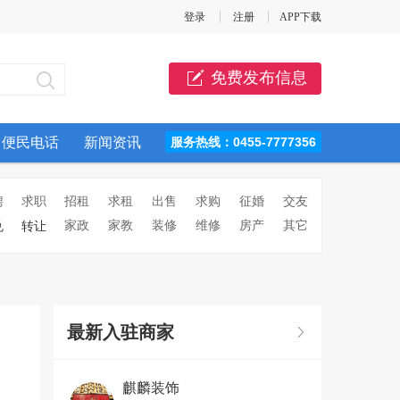
登录
注册
APP下载
免费发布信息
便民电话
新闻资讯
服务热线：0455-7777356
聘
求职
招租
求租
出售
求购
征婚
交友
家政
家教
装修
维修
房产
其它
兑
转让
最新入驻商家
麒麟装饰