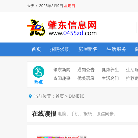
今天：
2026年8月9日
星期日
首页
招聘求职
房屋租售
生活服务
肇东新闻
通知公告
健康养生
生活
奇闻趣事
优美语录
生活窍门
推荐
热点
当前位置：
> DM报纸
首页
在线读报
电脑、手机、报纸、微信同步。