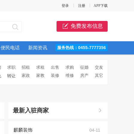
登录
注册
APP下载
免费发布信息
便民电话
新闻资讯
服务热线：0455-7777356
聘
求职
招租
求租
出售
求购
征婚
交友
家政
家教
装修
维修
房产
其它
兑
转让
最新入驻商家
麒麟装饰
04-11