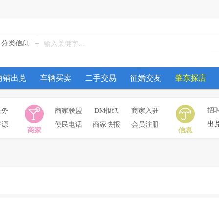
分类信息
商铺出兑
车辆买卖
二手交易
征婚交友
肇东探店
招
服务
商家联盟
DM报纸
商家入驻
出
房源
便民电话
商家快报
会员注册
商家
信息