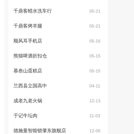
千鼎客蜡水洗车行
05-21
千鼎客烤羊腿
05-21
顺风耳手机店
05-16
熊猫啤酒折扣仓
05-15
慕叁山蛋糕店
05-15
兰西县立国高中
04-11
成老九老火锅
12-13
于记牛坛肉
11-03
德施曼智能锁肇东旗舰店
12-06