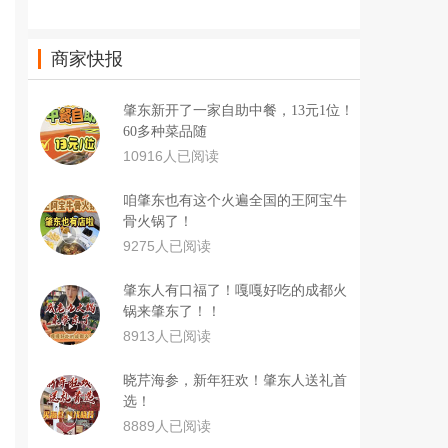
商家快报
肇东新开了一家自助中餐，13元1位！
60多种菜品随
10916人已阅读
咱肇东也有这个火遍全国的王阿宝牛
骨火锅了！
9275人已阅读
肇东人有口福了！嘎嘎好吃的成都火
锅来肇东了！！
8913人已阅读
晓芹海参，新年狂欢！肇东人送礼首
选！
8889人已阅读