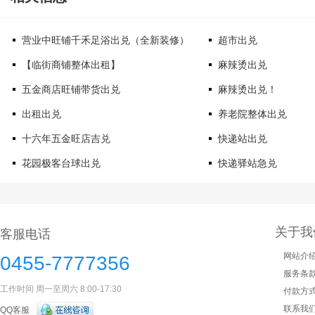
营业中旺铺千禾足浴出兑（全新装修）
超市出兑
【临街商铺整体出租】
麻辣烫出兑
五金商店旺铺带货出兑
麻辣烫出兑！
出租出兑
养老院整体出兑
十六年五金旺店吉兑
快递站出兑
花园极客台球出兑
快递驿站急兑
关于我
客服电话
网站介
0455-7777356
服务条
工作时间 周一至周六 8:00-17:30
付款方
联系我
QQ客服