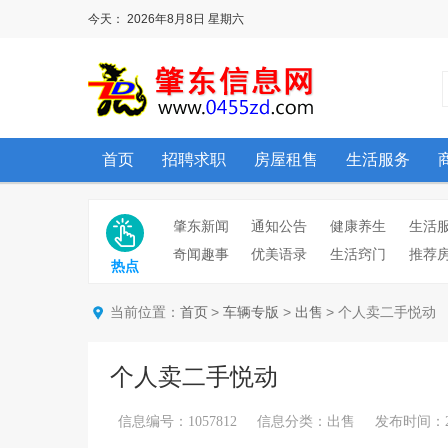
今天：
2026年8月8日
星期六
首页
招聘求职
房屋租售
生活服务
肇东新闻
通知公告
健康养生
生活
奇闻趣事
优美语录
生活窍门
推荐
热点
当前位置：
>
>
> 个人卖二手悦动
首页
车辆专版
出售
个人卖二手悦动
信息编号：1057812 信息分类：出售 发布时间：2026/6