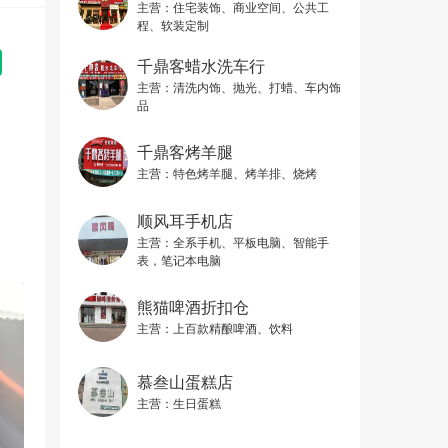
主营：
住宅装饰、商业空间、公共工
程、软装定制
千鼎客蜡水洗车行
主营：
清洗内饰、抛光、打蜡、车内饰
品
千鼎客烤羊腿
主营：
特色烤羊腿、烤羊排、烧烤
顺风耳手机店
主营：
全系手机、平板电脑、智能手
表，笔记本电脑
熊猫啤酒折扣仓
主营：
上百款精酿啤酒、饮料
慕叁山蛋糕店
主营：
生日蛋糕