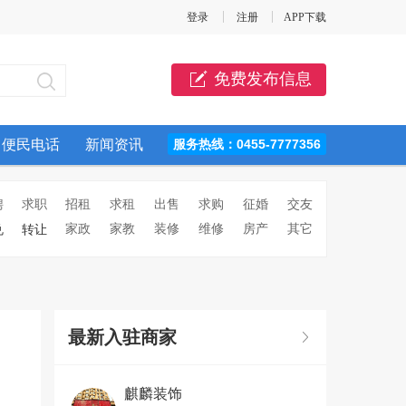
登录
注册
APP下载
免费发布信息
便民电话
新闻资讯
服务热线：0455-7777356
聘
求职
招租
求租
出售
求购
征婚
交友
家政
家教
装修
维修
房产
其它
兑
转让
最新入驻商家
麒麟装饰