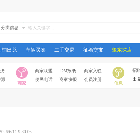
分类信息
商铺出兑
车辆买卖
二手交易
征婚交友
肇东探店
招
服务
商家联盟
DM报纸
商家入驻
出
房源
便民电话
商家快报
会员注册
商家
信息
/11 9:30:06