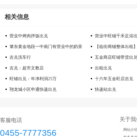
相关信息
营业中烤肉拌饭出兑
营业中旺铺千禾足浴
肇东黄金地段一中南门有营业中的奶茶
【临街商铺整体出租
吉兑洗车行
五金商店旺铺带货出
吉兑：超市文教店
出租出兑
旺铺出兑：年净利润25万
十六年五金旺店吉兑
翔龙城小区申通快递出兑
快递站出兑
关于我
客服电话
网站介
0455-7777356