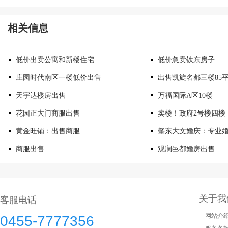
相关信息
低价出卖公寓和新楼住宅
低价急卖铁东房子
庄园时代南区一楼低价出售
出售凯旋名都三楼85
天宇达楼房出售
万福国际A区10楼
花园正大门商服出售
卖楼！政府2号楼四楼
黄金旺铺：出售商服
肇东大文婚庆：专业
商服出售
观澜邑都婚房出售
关于我
客服电话
网站介
0455-7777356