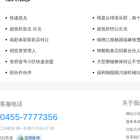
快递急兑
维度台球俱乐部，南
超低价急兑 出兑
超低价转让出兑
福彩体彩双彩店转让
锦绣江南杨国福麻辣
招投资管理人
烤鹅熟食店招募合伙
首府壹号小区快递加盟
大型粥铺整体转让不
招合作伙伴
福和御园闹川渝旺铺
关于我
客服电话
网站介
0455-7777356
服务条
工作时间 周一至周六 8:00-17:30
付款方
联系我
QQ客服