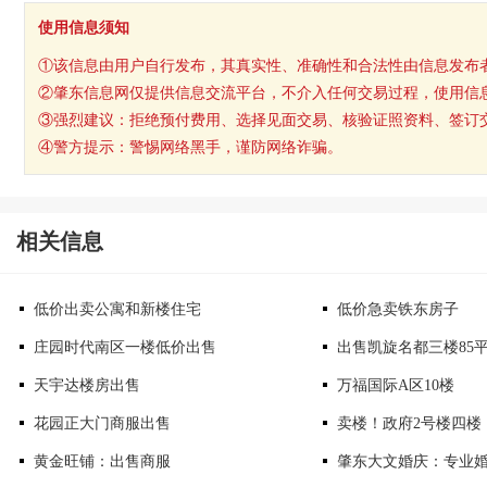
使用信息须知
①该信息由用户自行发布，其真实性、准确性和合法性由信息发布
②肇东信息网仅提供信息交流平台，不介入任何交易过程，使用信
③强烈建议：拒绝预付费用、选择见面交易、核验证照资料、签订
④警方提示：警惕网络黑手，谨防网络诈骗。
相关信息
低价出卖公寓和新楼住宅
低价急卖铁东房子
庄园时代南区一楼低价出售
出售凯旋名都三楼85
天宇达楼房出售
万福国际A区10楼
花园正大门商服出售
卖楼！政府2号楼四楼
黄金旺铺：出售商服
肇东大文婚庆：专业