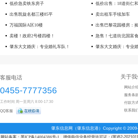
低价急卖铁东房子
低价出售：18道街仁
出售凯旋名都三楼85平
卖出租车手续加车
万福国际A区10楼
出售巴黎花园楼房：
卖楼！政府2号楼四楼！
急售！七道街北国富
肇东大文婚庆：专业婚礼车队！
肇东大文婚庆：专业
关于我
客服电话
网站介
0455-7777356
服务条
工作时间 周一至周六 8:00-17:30
付款方
联系我
QQ客服
肇东信息网（肇东信息港）Copyright © 2009-2
网站备案：黑ICP备14004386号-1
增值电信业务经营许可证：(黑)B2-202101