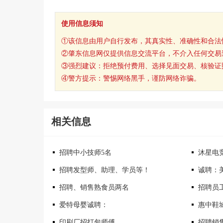
使用信息须知
①该信息由用户自行发布，其真实性、准确性和合法
②肇东信息网仅提供信息交流平台，不介入任何交易
③强烈建议：拒绝预付费用、选择见面交易、核验证
④警方提示：警惕网络黑手，谨防网络诈骗。
相关信息
招聘中小技师5名
沐星电
招聘发型师、助理、学员等！
诚聘：
招聘、销售熟食员两名
招聘员
爱特母婴诚聘：
惠中鞋
印刷厂招打包师傅
招聘销