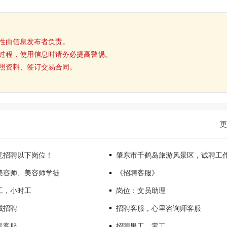
性由信息发布者负责。
过程，使用信息时请务必提高警惕。
照资料、签订交易合同。
更
竞招聘以下岗位！
肇东市千鹤岛旅游风景区，诚聘工
美容师、美容师学徒
《招聘客服》
工，小时工
岗位：文员助理
城招聘
招聘客服，心里咨询师客服
售客服
招聘男工、零工