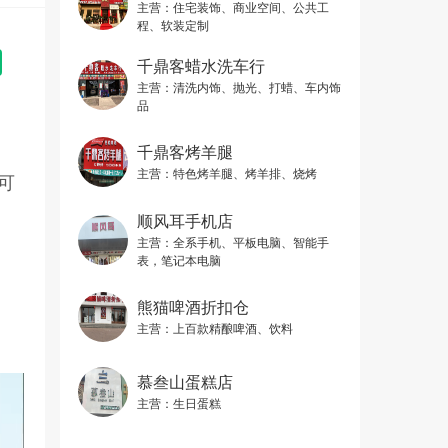
主营：
住宅装饰、商业空间、公共工
程、软装定制
千鼎客蜡水洗车行
主营：
清洗内饰、抛光、打蜡、车内饰
品
千鼎客烤羊腿
主营：
特色烤羊腿、烤羊排、烧烤
可
顺风耳手机店
主营：
全系手机、平板电脑、智能手
表，笔记本电脑
熊猫啤酒折扣仓
主营：
上百款精酿啤酒、饮料
慕叁山蛋糕店
主营：
生日蛋糕