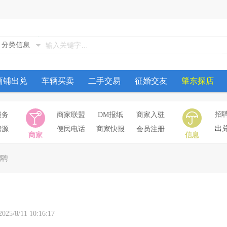
分类信息
商铺出兑
车辆买卖
二手交易
征婚交友
肇东探店
招
服务
商家联盟
DM报纸
商家入驻
出
房源
便民电话
商家快报
会员注册
商家
信息
招聘
11 10:16:17