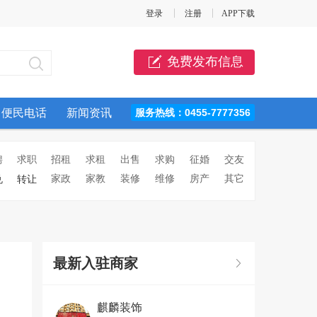
登录
注册
APP下载
免费发布信息
便民电话
新闻资讯
服务热线：0455-7777356
聘
求职
招租
求租
出售
求购
征婚
交友
家政
家教
装修
维修
房产
其它
兑
转让
最新入驻商家
麒麟装饰