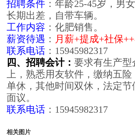
招聘条件
：年龄25-45岁，
长期出差，自带车辆。
工作内容
：化肥销售。
薪资待遇
：
月薪+提成+社保+
联系电话
：
15945982317
四、招聘会计：
要求有生产型
上，熟悉用友软件，缴纳五险，
单休，其他时间双休，法定节
面议。
联系电话
：
15945982317
相关图片