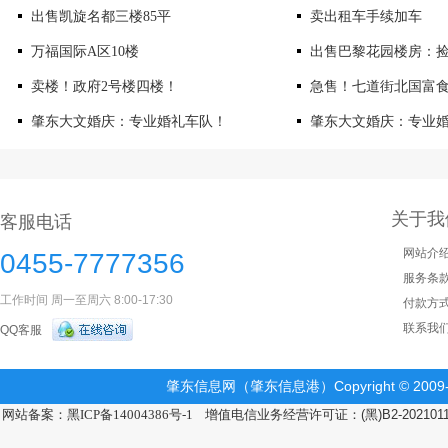
出售凯旋名都三楼85平
卖出租车手续加车
万福国际A区10楼
出售巴黎花园楼房：
卖楼！政府2号楼四楼！
急售！七道街北国富
肇东大文婚庆：专业婚礼车队！
肇东大文婚庆：专业
关于我
客服电话
网站介
0455-7777356
服务条
工作时间 周一至周六 8:00-17:30
付款方
联系我
QQ客服
肇东信息网（肇东信息港）Copyright © 2009-2
网站备案：黑ICP备14004386号-1
增值电信业务经营许可证：(黑)B2-202101