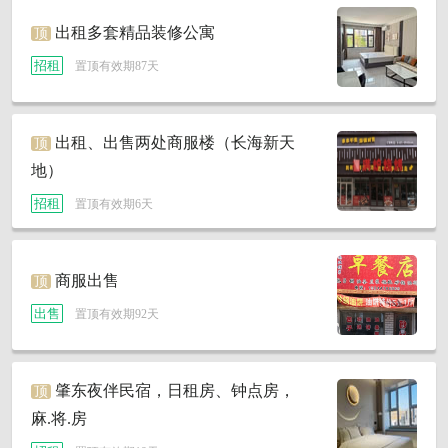
出租多套精品装修公寓
顶
招租
置顶有效期87天
出租、出售两处商服楼（长海新天
顶
地）
招租
置顶有效期6天
商服出售
顶
出售
置顶有效期92天
肇东夜伴民宿，日租房、钟点房，
顶
麻.将.房