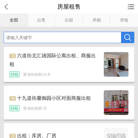
房屋租售
全部
出售
出租
求购
求租
六道街北汇雄国际公寓出租、商服出
顶
租
招租
置顶有效期141天
十九道街馨御园小区对面商服出租
顶
招租
置顶有效期7天
出租：库房、厂房
顶