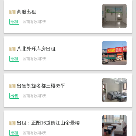
商服出租
顶
招租
置顶有效期2天
八北外环库房出租
顶
招租
置顶有效期2天
出售凯旋名都三楼85平
顶
出售
置顶有效期3天
出租：正阳16道街江山帝景楼
顶
招租
置顶有效期4天