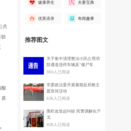
健康养生
夫妻宝典
优美语录
奇闻趣事
公共
体较
推荐图文
近
关于集中清理整治小区占用消
防通道违停车辆及“僵尸车
950人已阅读
市委政法委开展暑期反邪教主
碳酸
题宣传活动
，甚
636人已阅读
围栏改造起纠纷 民警调解化干
戈
938人已阅读
护