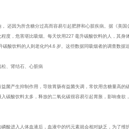
响， 还因为所含糖分过高而容易引起肥胖和心脏疾病。据《美国
程度，危害堪比吸烟。每天饮用227 毫升碳酸饮料的人，其身
毫升碳酸饮料的人则老化约4.6 岁。这些数据同吸烟者的调查数据
疏松、肾结石、心脏病
有益菌产生抑制作用，导致胃肠有益菌失调，常饮用含糖量高的
摄入碳酸饮料太多，释放的二氧化碳很容易引起胃胀，影响食欲
的磷酸进入人体血液后，血液中的钙元素就会相对缺乏，为了维