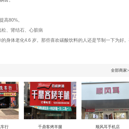
提高80%。
疏松、肾结石、心脏病
的身体老化4.6 岁。那些喜欢碳酸饮料的人还是节制一下为好
！
全部商家>
洗车行
千鼎客烤羊腿
顺风耳手机店