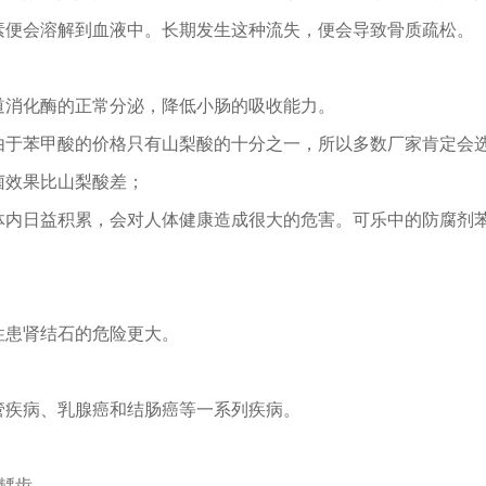
素便会溶解到血液中。长期发生这种流失，便会导致骨质疏松。
道消化酶的正常分泌，降低小肠的吸收能力。
由于苯甲酸的价格只有山梨酸的十分之一，所以多数厂家肯定会
菌效果比山梨酸差；
体内日益积累，会对人体健康造成很大的危害。可乐中的防腐剂
性患肾结石的危险更大。
管疾病、乳腺癌和结肠癌等一系列疾病。
龋齿。