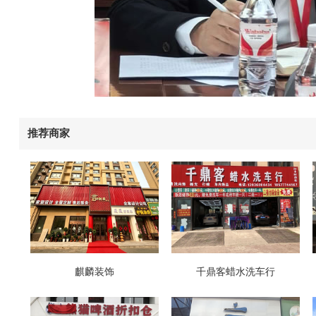
推荐商家
麒麟装饰
千鼎客蜡水洗车行