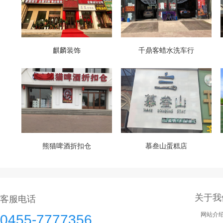
麒麟装饰
千鼎客蜡水洗车行
熊猫啤酒折扣仓
慕叁山蛋糕店
关于我
客服电话
网站介
0455-7777356