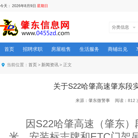
今天：
2026年8月9日
星期日
分类信息
首页
招聘求职
房屋租售
生活服务
商铺出兑
当前位置：
>
> 正文
首页
新闻资讯
关于S22哈肇高速肇东段
来源：肇东微警事 阅读：812 次 时
因S22哈肇高速（肇东）段K1
米，安装标志牌和ETC门架