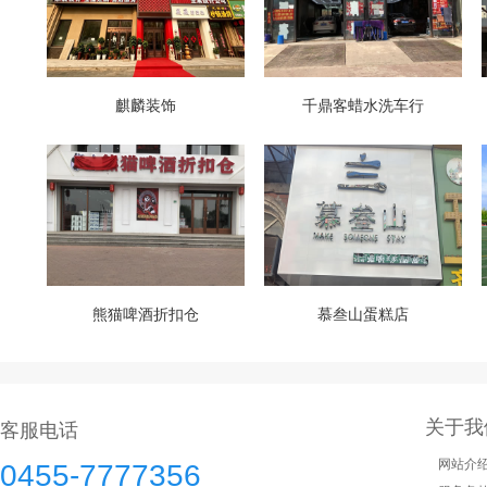
麒麟装饰
千鼎客蜡水洗车行
熊猫啤酒折扣仓
慕叁山蛋糕店
关于我
客服电话
网站介
0455-7777356