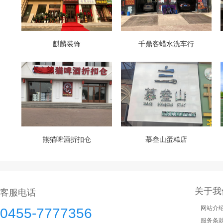
麒麟装饰
千鼎客蜡水洗车行
熊猫啤酒折扣仓
慕叁山蛋糕店
关于我
客服电话
网站介
0455-7777356
服务条