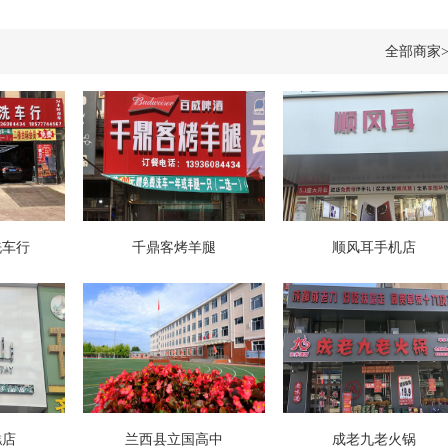
全部商家>
洗车行
千鼎客烤羊腿
顺风耳手机店
糕店
兰西县立国高中
成老九老火锅