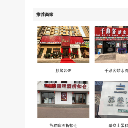
推荐商家
麒麟装饰
千鼎客蜡水
熊猫啤酒折扣仓
慕叁山蛋