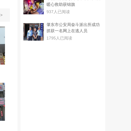
暖心救助获锦旗
937人已阅读
>
肇东市公安局奋斗派出所成功
抓获一名网上在逃人员
1795人已阅读