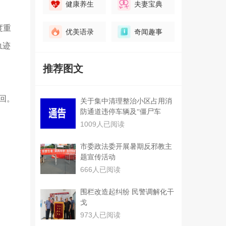
健康养生
夫妻宝典
度重
优美语录
奇闻趣事
轨迹
推荐图文
回。
关于集中清理整治小区占用消
防通道违停车辆及“僵尸车
1009人已阅读
市委政法委开展暑期反邪教主
题宣传活动
666人已阅读
围栏改造起纠纷 民警调解化干
戈
973人已阅读