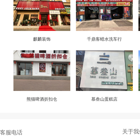
麒麟装饰
千鼎客蜡水洗车行
熊猫啤酒折扣仓
慕叁山蛋糕店
关于我
客服电话