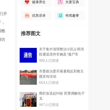
健康养生
夫妻宝典
们开
优美语录
奇闻趣事
开，
帽檐
推荐图文
都仿
关于集中清理整治小区占用消
防通道违停车辆及“僵尸车
980人已阅读
市委政法委开展暑期反邪教主
题宣传活动
663人已阅读
围栏改造起纠纷 民警调解化干
戈
967人已阅读