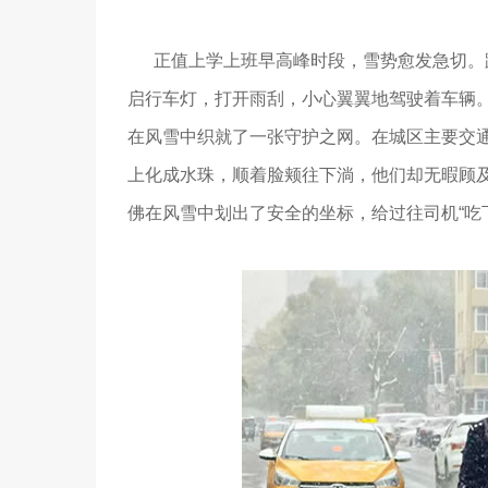
正值上学上班早高峰时段，雪势愈发急切。路
启行车灯，打开雨刮，小心翼翼地驾驶着车辆
在风雪中织就了一张守护之网。在城区主要交
上化成水珠，顺着脸颊往下淌，他们却无暇顾
佛在风雪中划出了安全的坐标，给过往司机“吃