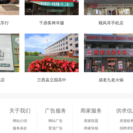
洗车行
千鼎客烤羊腿
顺风耳手机店
糕店
兰西县立国高中
成老九老火锅
关于我们
广告服务
商家服务
供求信
网站介绍
网站广告
商家联盟
房屋租
服务条款
置顶广告
商家快报
招聘求