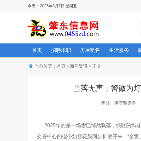
今天：
2026年8月7日
星期五
首页
招聘求职
房屋租售
生活服务
当前位置：
>
> 正文
首页
新闻资讯
雪落无声，警徽为灯
来源：肇东微警事 阅读：
2025年的第一场雪已悄然飘落，城区的街
交管中心的指令如雪花般同步扩散开来：“全警