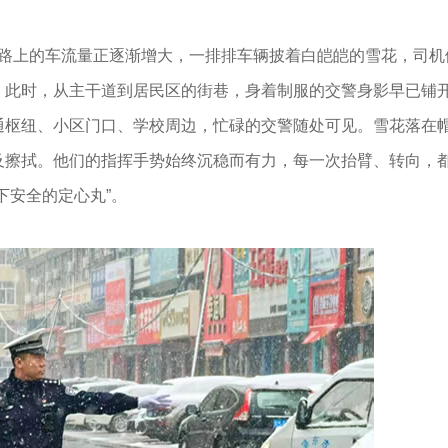
上的车流量正逐渐增大，一排排车辆披着白皑皑的雪花，司机
。此时，从主干道到居民区的街巷，身着制服的交警身影早已铺
通枢纽、小区门口、学校周边，忙碌的交警随处可见。雪花落在
及擦拭。他们的指挥手势始终沉稳而有力，每一次抬臂、转向，
下安全的定心丸”。