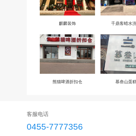
麒麟装饰
千鼎客蜡水
熊猫啤酒折扣仓
慕叁山蛋
客服电话
0455-7777356