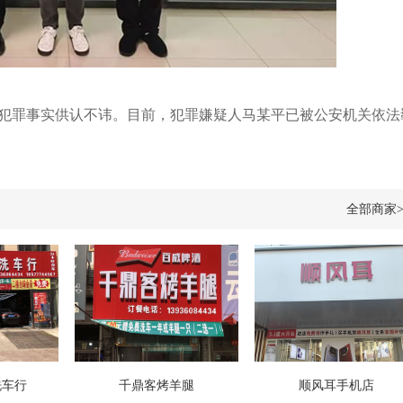
罪事实供认不讳。目前，犯罪嫌疑人马某平已被公安机关依法
全部商家>
洗车行
千鼎客烤羊腿
顺风耳手机店