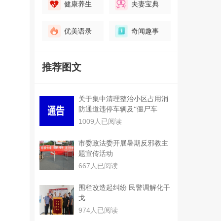
健康养生
夫妻宝典
优美语录
奇闻趣事
推荐图文
关于集中清理整治小区占用消
防通道违停车辆及“僵尸车
1009人已阅读
市委政法委开展暑期反邪教主
题宣传活动
667人已阅读
围栏改造起纠纷 民警调解化干
戈
974人已阅读