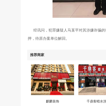
经讯问，犯罪嫌疑人马某平对其涉嫌诈骗的犯
押，待原办案单位解回。
推荐商家
麒麟装饰
千鼎客蜡水