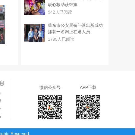
暖心救助获锦旗
942人已阅读
肇东市公安局奋斗派出所成功
抓获一名网上在逃人员
1795人已阅读
息
微信公众号
APP下载
售
职
务
品
s Reserved.