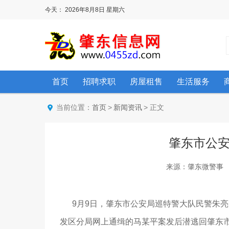
今天：
2026年8月8日
星期六
首页
招聘求职
房屋租售
生活服务
当前位置：
>
> 正文
首页
新闻资讯
肇东市公
来源：肇东微警事 阅读：
9月9日，肇东市公安局巡特警大队民警朱亮
发区分局网上通缉的马某平案发后潜逃回肇东