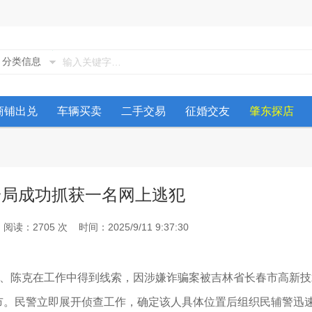
分类信息
商铺出兑
车辆买卖
二手交易
征婚交友
肇东探店
安局成功抓获一名网上逃犯
2705 次 时间：2025/9/11 9:37:30
、陈克在工作中得到线索，因涉嫌诈骗案被吉林省长春市高新技
市。民警立即展开侦查工作，确定该人具体位置后组织民辅警迅