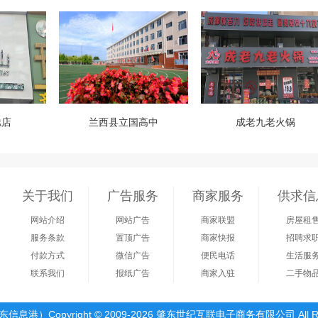
糕店
兰西县立国高中
成老九老火锅
关于我们
广告服务
商家服务
供求信
网站介绍
网站广告
商家联盟
房屋租
服务条款
置顶广告
商家快报
招聘求
付款方式
微信广告
便民电话
生活服
联系我们
报纸广告
商家入驻
二手物
港）Copyright © 2009-2026 肇东世纪互联电子商务有限公司 All Right