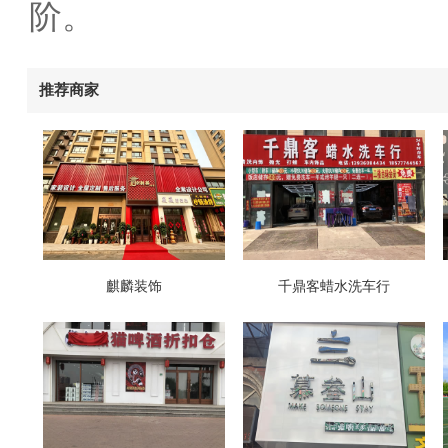
阶。
推荐商家
麒麟装饰
千鼎客蜡水洗车行