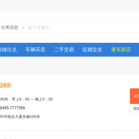
分类信息
商铺出兑
车辆买卖
二手交易
征婚交友
肇东探店
27
时间：早上8：00 ～ 晚上5：00
0455-7777356
浏
5号电业大厦东侧100米