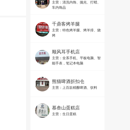
主营：
清洗内饰、抛光、打蜡、
车内饰品
千鼎客烤羊腿
主营：
特色烤羊腿、烤羊排、烧
烤
顺风耳手机店
主营：
全系手机、平板电脑、智
能手表，笔记本电脑
熊猫啤酒折扣仓
主营：
上百款精酿啤酒、饮料
慕叁山蛋糕店
主营：
生日蛋糕